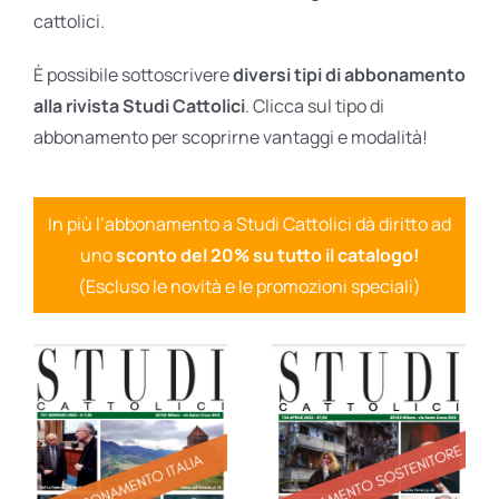
cattolici.
È possibile sottoscrivere
diversi tipi di abbonamento
alla rivista Studi Cattolici
. Clicca sul tipo di
abbonamento per scoprirne vantaggi e modalità!
In più l’abbonamento a Studi Cattolici dà diritto ad
uno
sconto del 20% su tutto il catalogo!
(Escluso le novità e le promozioni speciali)