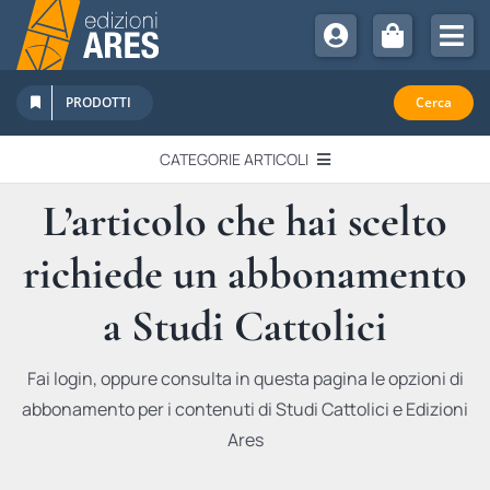
Salta
al
Tog
contenuto
Nav
Chi Siamo
PRODOTTI
Cerca
Sostienici
CATEGORIE ARTICOLI
Abbonamenti
L’articolo che hai scelto
EDITORIALI
Promozioni
richiede un abbonamento
Newsletter
IN QUESTO NUMERO
Eventi
a Studi Cattolici
Libri Ares
QUADERNI MONOGRAFICI
Fai login, oppure consulta in questa pagina le opzioni di
abbonamento per i contenuti di Studi Cattolici e Edizioni
RECENSIONI
Ares