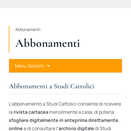
STUDI
RUBRICHE
Abbonamenti
Abbonamenti
Menu Sezioni
Abbonamenti a Studi Cattolici
Abbonamenti a Studi Cattolici
Ares Gold
L’abbonamento a Studi Cattolici consente di ricevere
Ares Digital
la
rivista cartacea
mensilmente a casa, di poterla
sfogliare digitalmente in anteprima direttamente
Ares Gift Card
online
e di consultare l’
archivio digitale
di Studi