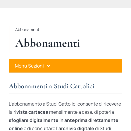
STUDI
RUBRICHE
Abbonamenti
Abbonamenti
Menu Sezioni
Abbonamenti a Studi Cattolici
Abbonamenti a Studi Cattolici
Ares Gold
L’abbonamento a Studi Cattolici consente di ricevere
Ares Digital
la
rivista cartacea
mensilmente a casa, di poterla
sfogliare digitalmente in anteprima direttamente
Ares Gift Card
online
e di consultare l’
archivio digitale
di Studi