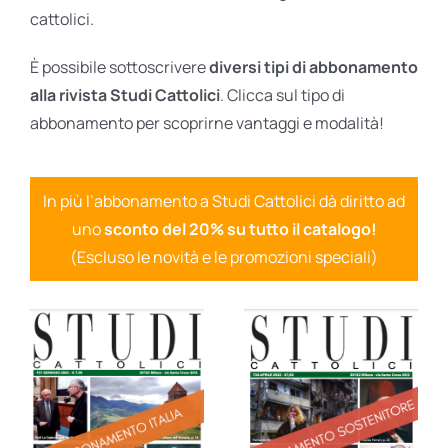
cattolici.
È possibile sottoscrivere
diversi tipi di abbonamento
alla rivista Studi Cattolici
. Clicca sul tipo di
abbonamento per scoprirne vantaggi e modalità!
In più l’abbonamento a Studi Cattolici dà diritto ad
uno
sconto del 20% su tutto il catalogo!
(Escluso le novità e le promozioni speciali)