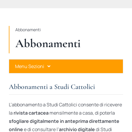
STUDI
RUBRICHE
Abbonamenti
Abbonamenti
Menu Sezioni
Abbonamenti a Studi Cattolici
Abbonamenti a Studi Cattolici
Ares Gold
L’abbonamento a Studi Cattolici consente di ricevere
Ares Digital
la
rivista cartacea
mensilmente a casa, di poterla
sfogliare digitalmente in anteprima direttamente
Ares Gift Card
online
e di consultare l’
archivio digitale
di Studi