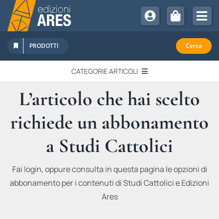
Salta
al
Tog
contenuto
Nav
Chi Siamo
PRODOTTI
Cerca
Sostienici
CATEGORIE ARTICOLI
Abbonamenti
L’articolo che hai scelto
EDITORIALI
Promozioni
richiede un abbonamento
Newsletter
IN QUESTO NUMERO
Eventi
a Studi Cattolici
Libri Ares
QUADERNI MONOGRAFICI
Fai login, oppure consulta in questa pagina le opzioni di
abbonamento per i contenuti di Studi Cattolici e Edizioni
RECENSIONI
Ares