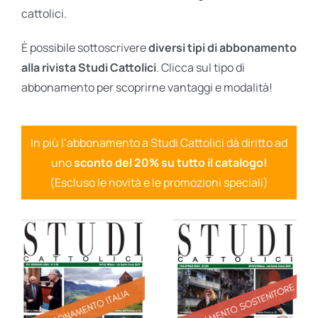
cattolici.
È possibile sottoscrivere
diversi tipi di abbonamento
alla rivista Studi Cattolici
. Clicca sul tipo di
abbonamento per scoprirne vantaggi e modalità!
In più l’abbonamento a Studi Cattolici dà diritto ad
uno
sconto del 20% su tutto il catalogo!
(Escluso le novità e le promozioni speciali)