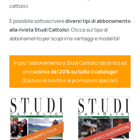
cattolici.
È possibile sottoscrivere
diversi tipi di abbonamento
alla rivista Studi Cattolici
. Clicca sul tipo di
abbonamento per scoprirne vantaggi e modalità!
In più l’abbonamento a Studi Cattolici dà diritto ad
uno
sconto del 20% su tutto il catalogo!
(Escluso le novità e le promozioni speciali)