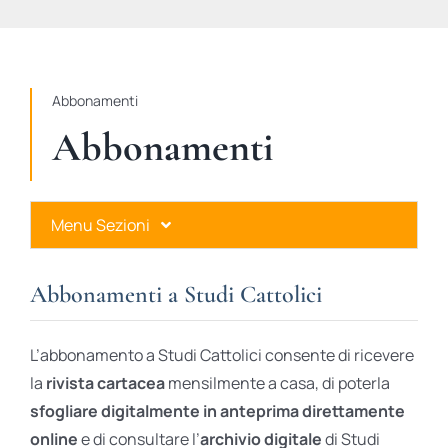
STUDI
RUBRICHE
Abbonamenti
Abbonamenti
Menu Sezioni
Abbonamenti a Studi Cattolici
Abbonamenti a Studi Cattolici
Ares Gold
L’abbonamento a Studi Cattolici consente di ricevere
Ares Digital
la
rivista cartacea
mensilmente a casa, di poterla
sfogliare digitalmente in anteprima direttamente
Ares Gift Card
online
e di consultare l’
archivio digitale
di Studi