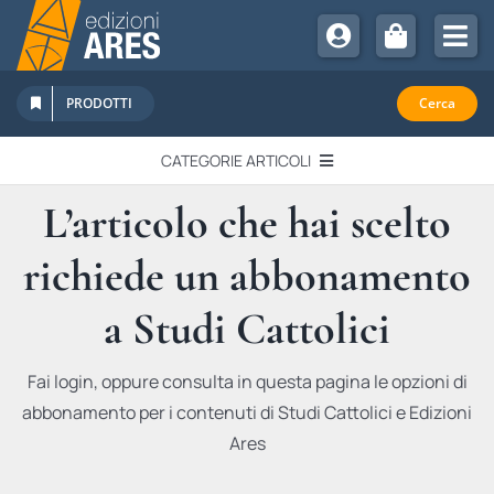
Salta
al
Tog
contenuto
Nav
Chi Siamo
PRODOTTI
Cerca
Sostienici
CATEGORIE ARTICOLI
Abbonamenti
L’articolo che hai scelto
EDITORIALI
Promozioni
richiede un abbonamento
Newsletter
IN QUESTO NUMERO
Eventi
a Studi Cattolici
Libri Ares
QUADERNI MONOGRAFICI
Fai login, oppure consulta in questa pagina le opzioni di
abbonamento per i contenuti di Studi Cattolici e Edizioni
RECENSIONI
Ares