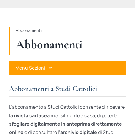
STUDI
RUBRICHE
Abbonamenti
Abbonamenti
Menu Sezioni
Abbonamenti a Studi Cattolici
Abbonamenti a Studi Cattolici
Ares Gold
L’abbonamento a Studi Cattolici consente di ricevere
Ares Digital
la
rivista cartacea
mensilmente a casa, di poterla
sfogliare digitalmente in anteprima direttamente
Ares Gift Card
online
e di consultare l’
archivio digitale
di Studi