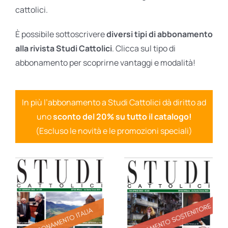
cattolici.
È possibile sottoscrivere
diversi tipi di abbonamento
alla rivista Studi Cattolici
. Clicca sul tipo di
abbonamento per scoprirne vantaggi e modalità!
In più l’abbonamento a Studi Cattolici dà diritto ad
uno
sconto del 20% su tutto il catalogo!
(Escluso le novità e le promozioni speciali)