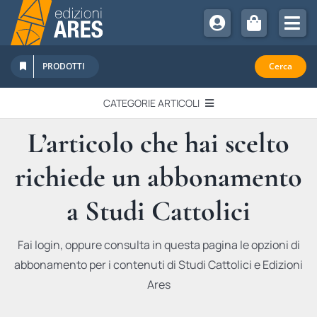
Salta
al
Tog
contenuto
Nav
Chi Siamo
PRODOTTI
Cerca
Sostienici
CATEGORIE ARTICOLI
Abbonamenti
L’articolo che hai scelto
EDITORIALI
Promozioni
richiede un abbonamento
Newsletter
IN QUESTO NUMERO
Eventi
a Studi Cattolici
Libri Ares
QUADERNI MONOGRAFICI
Fai login, oppure consulta in questa pagina le opzioni di
abbonamento per i contenuti di Studi Cattolici e Edizioni
RECENSIONI
Ares