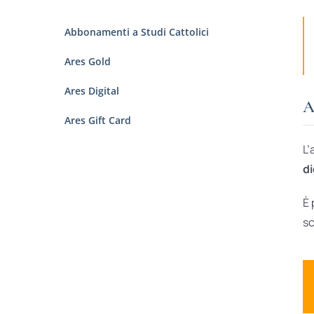
Abbonamenti a Studi Cattolici
Ares Gold
Ares Digital
A
Ares Gift Card
L’
di
È 
sc