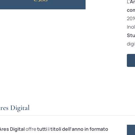
L’
Ar
com
20% 
Ino
Stu
digi
res Digital
Ares Digital
offre
tutti i titoli dell’anno in formato