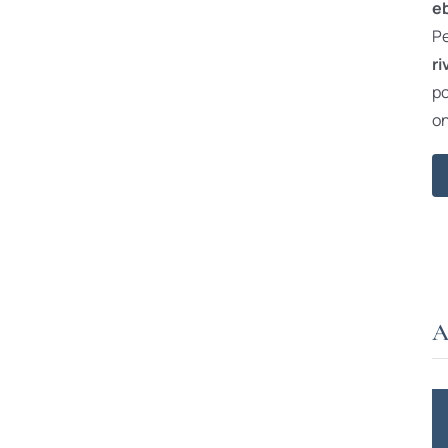
e
Pe
ri
po
on
A