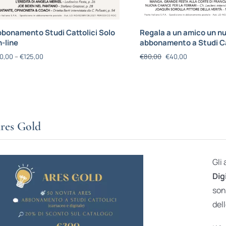
bonamento Studi Cattolici Solo
Regala a un amico un n
-line
abbonamento a Studi Ca
0,00
–
€
125,00
€
80,00
€
40,00
res Gold
Gli
Dig
son
dell