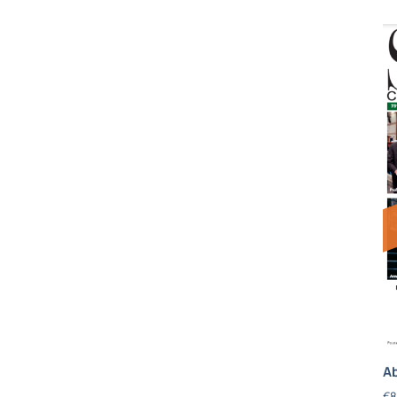
Ab
€
8