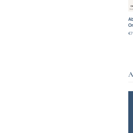
Ab
On
€
7
A