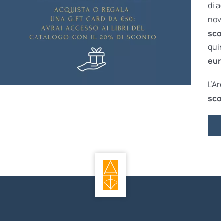
di 
nov
sco
qui
eur
L’A
sco