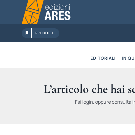
Salta
al
contenuto
PRODOTTI
EDITORIALI
IN Q
L’articolo che hai 
Fai login, oppure consulta i