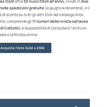
es Gold
offre
50 nuovi titoli all’anno,
inviati in
due
ode spedizioni gratuite
(a giugno e dicembre), e il
di sconto su tutti gli altri titoli del catalogo Ares.
ltre, comprende gli
11 numeri della rivista cartacea
di Cattolici,
e la possibilità di consultare l’archivio
tale e la Rivista online.
Acquista l’Ares Gold a €300