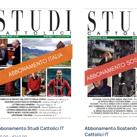
bonamento Studi Cattolici IT
Abbonamento Sostenito
Cattolici IT
0,00
–
€
140,00