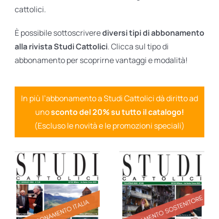
cattolici.
È possibile sottoscrivere
diversi tipi di abbonamento
alla rivista Studi Cattolici
. Clicca sul tipo di
abbonamento per scoprirne vantaggi e modalità!
In più l’abbonamento a Studi Cattolici dà diritto ad
uno
sconto del 20% su tutto il catalogo!
(Escluso le novità e le promozioni speciali)