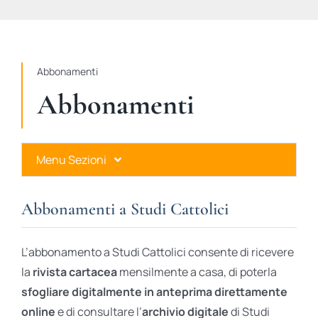
STUDI
RUBRICHE
Abbonamenti
Abbonamenti
Menu Sezioni
Abbonamenti a Studi Cattolici
Abbonamenti a Studi Cattolici
Ares Gold
L’abbonamento a Studi Cattolici consente di ricevere
Ares Digital
la
rivista cartacea
mensilmente a casa, di poterla
sfogliare digitalmente in anteprima direttamente
Ares Gift Card
online
e di consultare l’
archivio digitale
di Studi