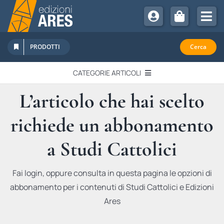
Salta
al
Tog
contenuto
Nav
Chi Siamo
PRODOTTI
Cerca
Sostienici
CATEGORIE ARTICOLI
Abbonamenti
L’articolo che hai scelto
EDITORIALI
Promozioni
richiede un abbonamento
Newsletter
IN QUESTO NUMERO
Eventi
a Studi Cattolici
Libri Ares
QUADERNI MONOGRAFICI
Fai login, oppure consulta in questa pagina le opzioni di
abbonamento per i contenuti di Studi Cattolici e Edizioni
RECENSIONI
Ares