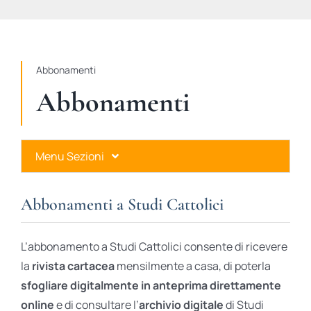
STUDI
RUBRICHE
Abbonamenti
Abbonamenti
Menu Sezioni
Abbonamenti a Studi Cattolici
Abbonamenti a Studi Cattolici
Ares Gold
L’abbonamento a Studi Cattolici consente di ricevere
Ares Digital
la
rivista cartacea
mensilmente a casa, di poterla
sfogliare digitalmente in anteprima direttamente
Ares Gift Card
online
e di consultare l’
archivio digitale
di Studi