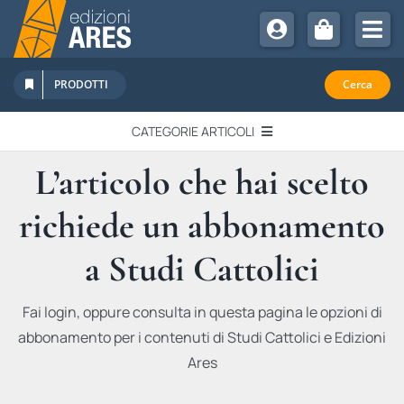
Salta
al
Tog
contenuto
Nav
Chi Siamo
PRODOTTI
Cerca
Sostienici
CATEGORIE ARTICOLI
Abbonamenti
L’articolo che hai scelto
EDITORIALI
Promozioni
richiede un abbonamento
Newsletter
IN QUESTO NUMERO
Eventi
a Studi Cattolici
Libri Ares
QUADERNI MONOGRAFICI
Fai login, oppure consulta in questa pagina le opzioni di
abbonamento per i contenuti di Studi Cattolici e Edizioni
RECENSIONI
Ares