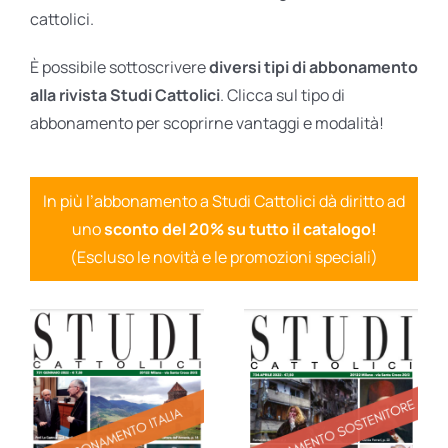
cattolici.
È possibile sottoscrivere
diversi tipi di abbonamento
alla rivista Studi Cattolici
. Clicca sul tipo di
abbonamento per scoprirne vantaggi e modalità!
In più l’abbonamento a Studi Cattolici dà diritto ad
uno
sconto del 20% su tutto il catalogo!
(Escluso le novità e le promozioni speciali)