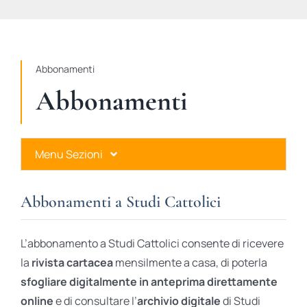
STUDI
RUBRICHE
Abbonamenti
Abbonamenti
Menu Sezioni
Abbonamenti a Studi Cattolici
Abbonamenti a Studi Cattolici
Ares Gold
L’abbonamento a Studi Cattolici consente di ricevere
Ares Digital
la
rivista cartacea
mensilmente a casa, di poterla
sfogliare digitalmente in anteprima direttamente
Ares Gift Card
online
e di consultare l’
archivio digitale
di Studi