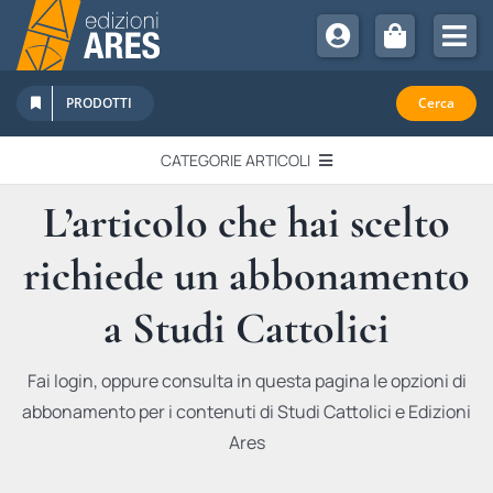
Salta
al
Tog
contenuto
Nav
Chi Siamo
PRODOTTI
Cerca
Sostienici
CATEGORIE ARTICOLI
Abbonamenti
L’articolo che hai scelto
EDITORIALI
Promozioni
richiede un abbonamento
Newsletter
IN QUESTO NUMERO
Eventi
a Studi Cattolici
Libri Ares
QUADERNI MONOGRAFICI
Fai login, oppure consulta in questa pagina le opzioni di
abbonamento per i contenuti di Studi Cattolici e Edizioni
RECENSIONI
Ares