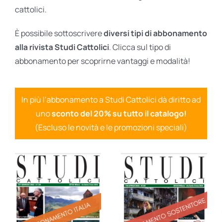
cattolici.
È possibile sottoscrivere
diversi tipi di abbonamento
alla rivista Studi Cattolici
. Clicca sul tipo di
abbonamento per scoprirne vantaggi e modalità!
In più l’abbonamento a Studi Cattolici dà diritto ad
uno
sconto del 20% su tutto il catalogo!
(Escluso le novità e le promozioni speciali)