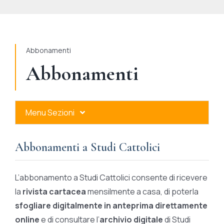
STUDI
RUBRICHE
Abbonamenti
Abbonamenti
Menu Sezioni
Abbonamenti a Studi Cattolici
Abbonamenti a Studi Cattolici
Ares Gold
L’abbonamento a Studi Cattolici consente di ricevere
Ares Digital
la
rivista cartacea
mensilmente a casa, di poterla
sfogliare digitalmente in anteprima direttamente
Ares Gift Card
online
e di consultare l’
archivio digitale
di Studi