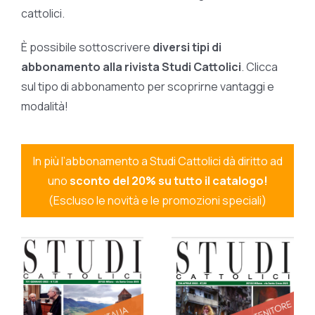
cattolici.
È possibile sottoscrivere
diversi tipi di
abbonamento alla rivista Studi Cattolici
. Clicca
sul tipo di abbonamento per scoprirne vantaggi e
modalità!
In più l’abbonamento a Studi Cattolici dà diritto ad
uno
sconto del 20% su tutto il catalogo!
(Escluso le novità e le promozioni speciali)