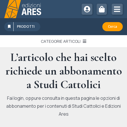
Salta
al
Tog
contenuto
Nav
Chi Siamo
PRODOTTI
Cerca
Sostienici
CATEGORIE ARTICOLI
Abbonamenti
L’articolo che hai scelto
EDITORIALI
Promozioni
richiede un abbonamento
Newsletter
IN QUESTO NUMERO
Eventi
a Studi Cattolici
Libri Ares
QUADERNI MONOGRAFICI
Fai login, oppure consulta in questa pagina le opzioni di
abbonamento per i contenuti di Studi Cattolici e Edizioni
RECENSIONI
Ares