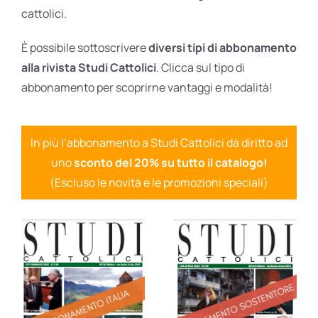
cattolici.
È possibile sottoscrivere
diversi tipi di abbonamento
alla rivista Studi Cattolici
. Clicca sul tipo di
abbonamento per scoprirne vantaggi e modalità!
In più l’abbonamento a Studi Cattolici dà diritto ad
uno
sconto del 20% su tutto il catalogo!
(Escluso le novità e le promozioni speciali)