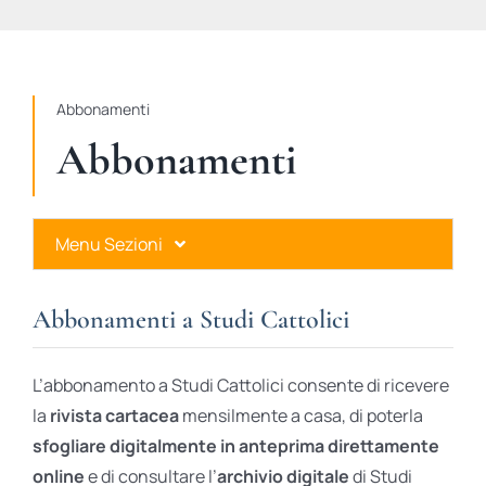
STUDI
RUBRICHE
Abbonamenti
Abbonamenti
Menu Sezioni
Abbonamenti a Studi Cattolici
Abbonamenti a Studi Cattolici
Ares Gold
L’abbonamento a Studi Cattolici consente di ricevere
Ares Digital
la
rivista cartacea
mensilmente a casa, di poterla
sfogliare digitalmente in anteprima direttamente
Ares Gift Card
online
e di consultare l’
archivio digitale
di Studi