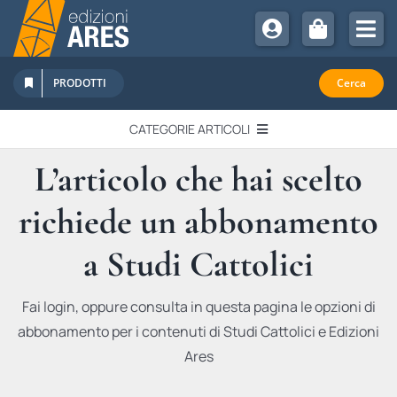
Salta
al
Tog
contenuto
Nav
Chi Siamo
PRODOTTI
Cerca
Sostienici
CATEGORIE ARTICOLI
Abbonamenti
L’articolo che hai scelto
EDITORIALI
Promozioni
richiede un abbonamento
Newsletter
IN QUESTO NUMERO
Eventi
a Studi Cattolici
Libri Ares
QUADERNI MONOGRAFICI
Fai login, oppure consulta in questa pagina le opzioni di
abbonamento per i contenuti di Studi Cattolici e Edizioni
RECENSIONI
Ares