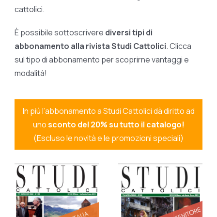
cattolici.
È possibile sottoscrivere
diversi tipi di
abbonamento alla rivista Studi Cattolici
. Clicca
sul tipo di abbonamento per scoprirne vantaggi e
modalità!
In più l’abbonamento a Studi Cattolici dà diritto ad
uno
sconto del 20% su tutto il catalogo!
(Escluso le novità e le promozioni speciali)