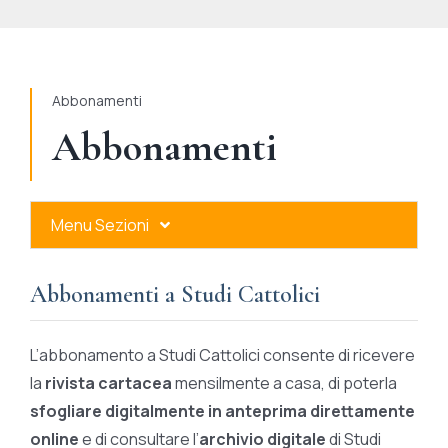
STUDI
RUBRICHE
Abbonamenti
Abbonamenti
Menu Sezioni
Abbonamenti a Studi Cattolici
Abbonamenti a Studi Cattolici
Ares Gold
L’abbonamento a Studi Cattolici consente di ricevere
Ares Digital
la
rivista cartacea
mensilmente a casa, di poterla
sfogliare digitalmente in anteprima direttamente
Ares Gift Card
online
e di consultare l’
archivio digitale
di Studi