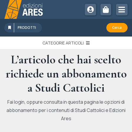
Salta
al
Tog
contenuto
Nav
Chi Siamo
PRODOTTI
Cerca
Sostienici
CATEGORIE ARTICOLI
Abbonamenti
L’articolo che hai scelto
EDITORIALI
Promozioni
richiede un abbonamento
Newsletter
IN QUESTO NUMERO
Eventi
a Studi Cattolici
Libri Ares
QUADERNI MONOGRAFICI
Fai login, oppure consulta in questa pagina le opzioni di
abbonamento per i contenuti di Studi Cattolici e Edizioni
RECENSIONI
Ares