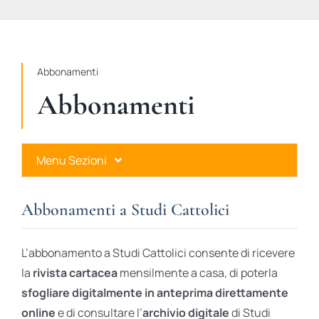
STUDI
RUBRICHE
Abbonamenti
Abbonamenti
Menu Sezioni
Abbonamenti a Studi Cattolici
Abbonamenti a Studi Cattolici
Ares Gold
L’abbonamento a Studi Cattolici consente di ricevere
Ares Digital
la
rivista cartacea
mensilmente a casa, di poterla
sfogliare digitalmente in anteprima direttamente
Ares Gift Card
online
e di consultare l’
archivio digitale
di Studi