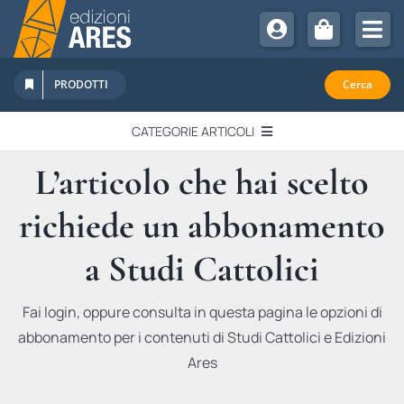
Salta
al
Tog
contenuto
Nav
Chi Siamo
PRODOTTI
Cerca
Sostienici
CATEGORIE ARTICOLI
Abbonamenti
L’articolo che hai scelto
EDITORIALI
Promozioni
richiede un abbonamento
Newsletter
IN QUESTO NUMERO
Eventi
a Studi Cattolici
Libri Ares
QUADERNI MONOGRAFICI
Fai login, oppure consulta in questa pagina le opzioni di
abbonamento per i contenuti di Studi Cattolici e Edizioni
RECENSIONI
Ares