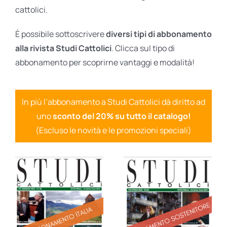
cattolici.
È possibile sottoscrivere
diversi tipi di abbonamento
alla rivista Studi Cattolici
. Clicca sul tipo di
abbonamento per scoprirne vantaggi e modalità!
In più l’abbonamento a Studi Cattolici dà diritto ad
uno
sconto del 20% su tutto il catalogo!
(Escluso le novità e le promozioni speciali)