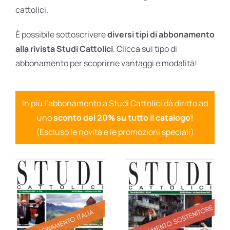
cattolici.
È possibile sottoscrivere
diversi tipi di abbonamento
alla rivista Studi Cattolici
. Clicca sul tipo di
abbonamento per scoprirne vantaggi e modalità!
In più l’abbonamento a Studi Cattolici dà diritto ad
uno
sconto del 20% su tutto il catalogo!
(Escluso le novità e le promozioni speciali)