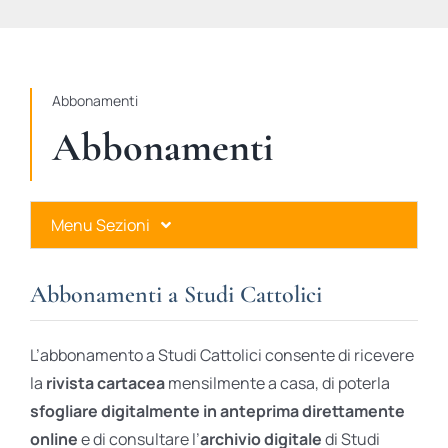
STUDI
RUBRICHE
Abbonamenti
Abbonamenti
Menu Sezioni
Abbonamenti a Studi Cattolici
Abbonamenti a Studi Cattolici
Ares Gold
L’abbonamento a Studi Cattolici consente di ricevere
Ares Digital
la
rivista cartacea
mensilmente a casa, di poterla
sfogliare digitalmente in anteprima direttamente
Ares Gift Card
online
e di consultare l’
archivio digitale
di Studi