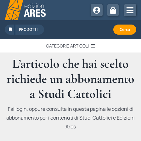
Salta
al
Tog
contenuto
Nav
Chi Siamo
PRODOTTI
Cerca
Sostienici
CATEGORIE ARTICOLI
Abbonamenti
L’articolo che hai scelto
EDITORIALI
Promozioni
richiede un abbonamento
Newsletter
IN QUESTO NUMERO
Eventi
a Studi Cattolici
Libri Ares
QUADERNI MONOGRAFICI
Fai login, oppure consulta in questa pagina le opzioni di
abbonamento per i contenuti di Studi Cattolici e Edizioni
RECENSIONI
Ares