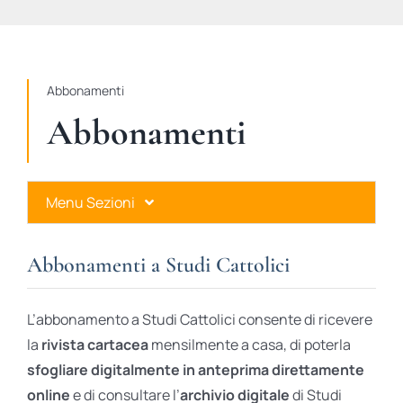
STUDI
RUBRICHE
Abbonamenti
Abbonamenti
Menu Sezioni
Abbonamenti a Studi Cattolici
Abbonamenti a Studi Cattolici
Ares Gold
L’abbonamento a Studi Cattolici consente di ricevere
Ares Digital
la
rivista cartacea
mensilmente a casa, di poterla
sfogliare digitalmente in anteprima direttamente
Ares Gift Card
online
e di consultare l’
archivio digitale
di Studi