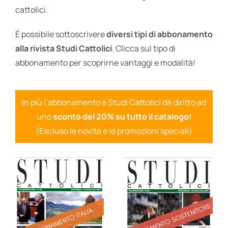
cattolici.
È possibile sottoscrivere
diversi tipi di abbonamento
alla rivista Studi Cattolici
. Clicca sul tipo di
abbonamento per scoprirne vantaggi e modalità!
In più l’abbonamento a Studi Cattolici dà diritto ad
uno
sconto del 20% su tutto il catalogo!
(Escluso le novità e le promozioni speciali)