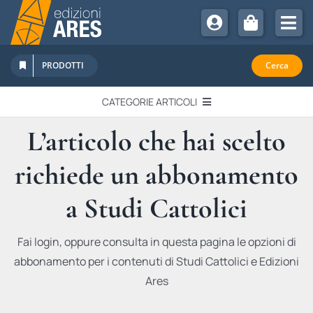
Salta
al
Tog
contenuto
Nav
Chi Siamo
PRODOTTI
Cerca
Sostienici
CATEGORIE ARTICOLI
Abbonamenti
L’articolo che hai scelto
EDITORIALI
Promozioni
richiede un abbonamento
Newsletter
IN QUESTO NUMERO
Eventi
a Studi Cattolici
Libri Ares
QUADERNI MONOGRAFICI
Fai login, oppure consulta in questa pagina le opzioni di
abbonamento per i contenuti di Studi Cattolici e Edizioni
RECENSIONI
Ares