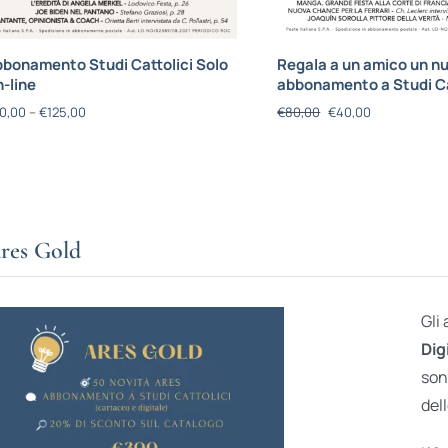
bonamento Studi Cattolici Solo
Regala a un amico un n
-line
abbonamento a Studi Ca
0,00
–
€
125,00
€
80,00
€
40,00
res Gold
Gli
Dig
son
dell