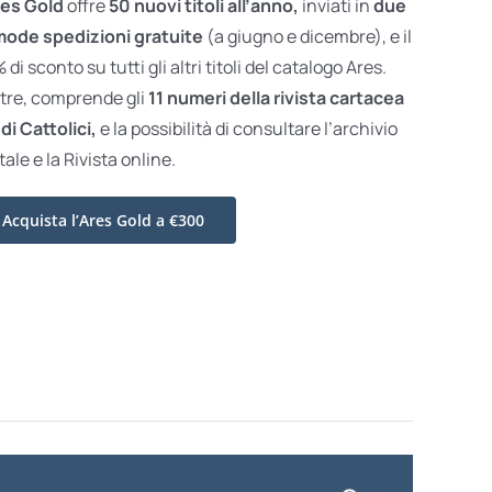
es Gold
offre
50 nuovi titoli all’anno,
inviati in
due
ode spedizioni gratuite
(a giugno e dicembre), e il
di sconto su tutti gli altri titoli del catalogo Ares.
ltre, comprende gli
11 numeri della rivista cartacea
di Cattolici,
e la possibilità di consultare l’archivio
tale e la Rivista online.
Acquista l’Ares Gold a €300