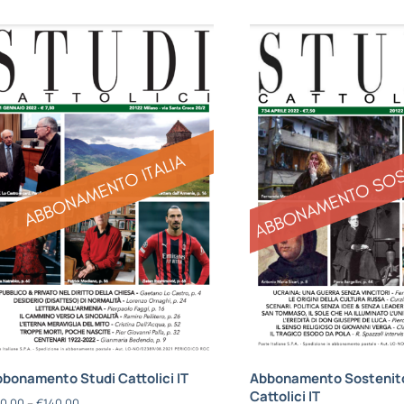
bonamento Studi Cattolici IT
Abbonamento Sostenito
Cattolici IT
0,00
–
€
140,00