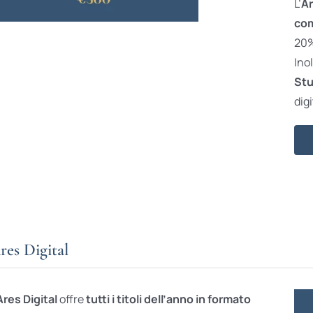
L’
Ar
com
20% 
Ino
Stu
digi
res Digital
Ares Digital
offre
tutti i titoli dell’anno in formato