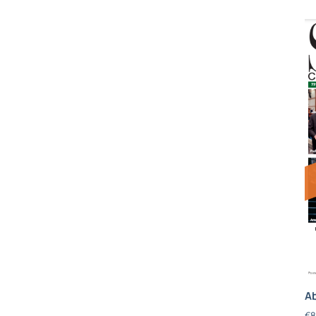
Ab
€
8