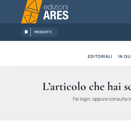
Salta
al
contenuto
PRODOTTI
EDITORIALI
IN Q
L’articolo che hai 
Fai login, oppure consulta i