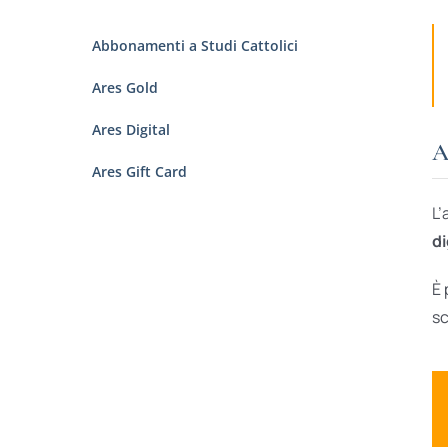
Abbonamenti a Studi Cattolici
Ares Gold
Ares Digital
A
Ares Gift Card
L’
di
È 
sc