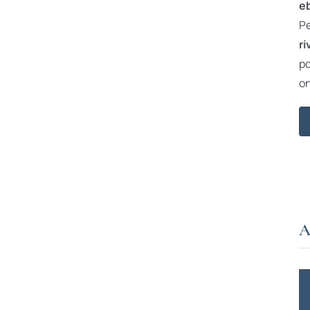
e
Pe
ri
po
on
A