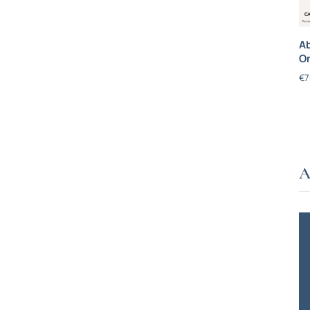
Ab
On
€
7
A