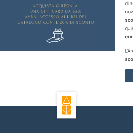
di 
nov
sco
qui
eur
L’A
sco