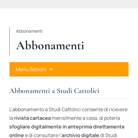
STUDI
RUBRICHE
Abbonamenti
Abbonamenti
Menu Sezioni
Abbonamenti a Studi Cattolici
Abbonamenti a Studi Cattolici
Ares Gold
L’abbonamento a Studi Cattolici consente di ricevere
Ares Digital
la
rivista cartacea
mensilmente a casa, di poterla
sfogliare digitalmente in anteprima direttamente
Ares Gift Card
online
e di consultare l’
archivio digitale
di Studi