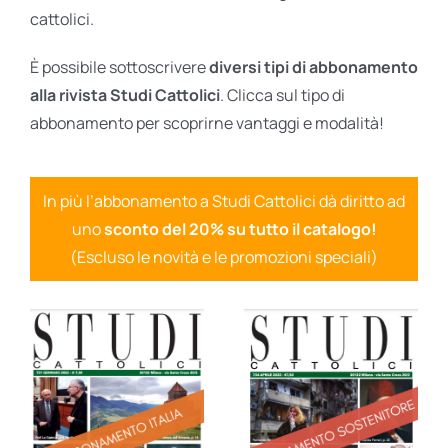
cattolici.
È possibile sottoscrivere
diversi tipi di abbonamento
alla rivista Studi Cattolici
. Clicca sul tipo di
abbonamento per scoprirne vantaggi e modalità!
In più l’abbonamento a Studi Cattolici dà diritto ad
uno
sconto del 20% su tutto il catalogo!
(Escluso le novità e le promozioni speciali)