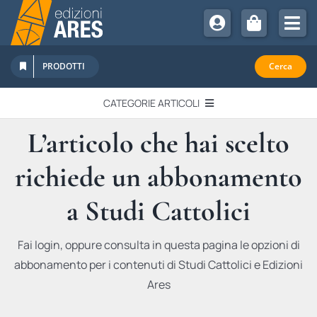
Salta
al
Tog
contenuto
Nav
Chi Siamo
PRODOTTI
Cerca
Sostienici
CATEGORIE ARTICOLI
Abbonamenti
L’articolo che hai scelto
EDITORIALI
Promozioni
richiede un abbonamento
Newsletter
IN QUESTO NUMERO
Eventi
a Studi Cattolici
Libri Ares
QUADERNI MONOGRAFICI
Fai login, oppure consulta in questa pagina le opzioni di
abbonamento per i contenuti di Studi Cattolici e Edizioni
RECENSIONI
Ares