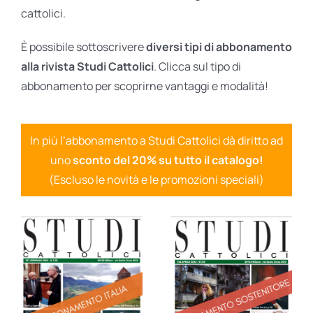
cattolici.
È possibile sottoscrivere
diversi tipi di abbonamento
alla rivista Studi Cattolici
. Clicca sul tipo di
abbonamento per scoprirne vantaggi e modalità!
In più l’abbonamento a Studi Cattolici dà diritto ad
uno
sconto del 20% su tutto il catalogo!
(Escluso le novità e le promozioni speciali)