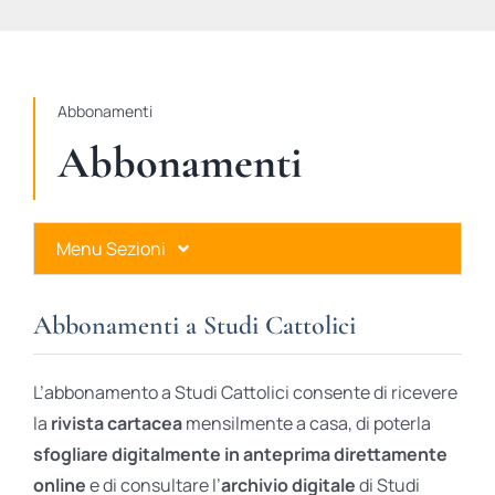
STUDI
RUBRICHE
Abbonamenti
Abbonamenti
Menu Sezioni
Abbonamenti a Studi Cattolici
Abbonamenti a Studi Cattolici
Ares Gold
L’abbonamento a Studi Cattolici consente di ricevere
Ares Digital
la
rivista cartacea
mensilmente a casa, di poterla
sfogliare digitalmente in anteprima direttamente
Ares Gift Card
online
e di consultare l’
archivio digitale
di Studi