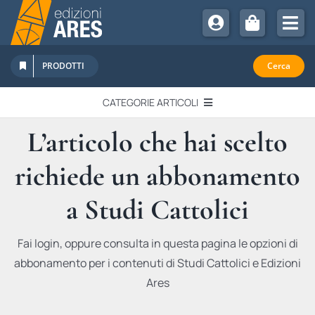
Salta
al
Tog
contenuto
Nav
Chi Siamo
PRODOTTI
Cerca
Sostienici
CATEGORIE ARTICOLI
Abbonamenti
L’articolo che hai scelto
EDITORIALI
Promozioni
richiede un abbonamento
Newsletter
IN QUESTO NUMERO
Eventi
a Studi Cattolici
Libri Ares
QUADERNI MONOGRAFICI
Fai login, oppure consulta in questa pagina le opzioni di
abbonamento per i contenuti di Studi Cattolici e Edizioni
RECENSIONI
Ares