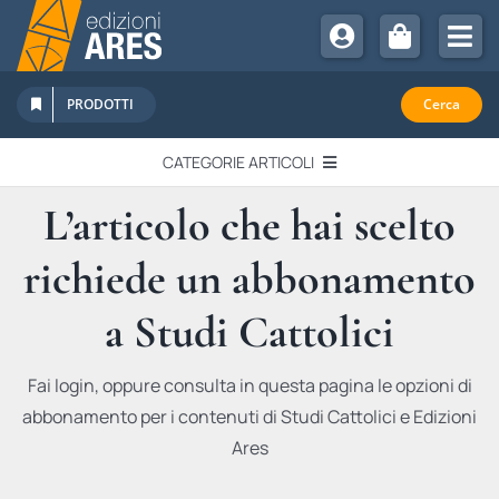
Salta
al
Tog
contenuto
Nav
Chi Siamo
PRODOTTI
Cerca
Sostienici
CATEGORIE ARTICOLI
Abbonamenti
L’articolo che hai scelto
EDITORIALI
Promozioni
richiede un abbonamento
Newsletter
IN QUESTO NUMERO
Eventi
a Studi Cattolici
Libri Ares
QUADERNI MONOGRAFICI
Fai login, oppure consulta in questa pagina le opzioni di
abbonamento per i contenuti di Studi Cattolici e Edizioni
RECENSIONI
Ares