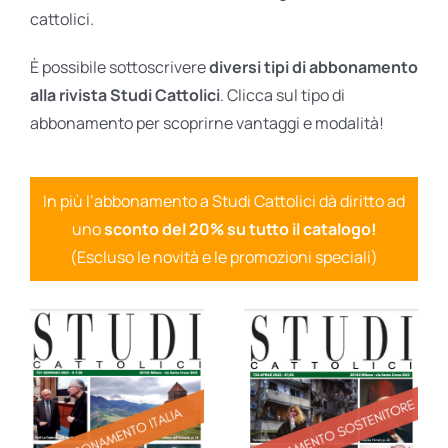
cattolici.
È possibile sottoscrivere
diversi tipi di abbonamento
alla rivista Studi Cattolici
. Clicca sul tipo di
abbonamento per scoprirne vantaggi e modalità!
In più l’abbonamento a Studi Cattolici dà diritto ad
uno
sconto del 20% su tutto il catalogo!
(Escluso le novità e le promozioni speciali)