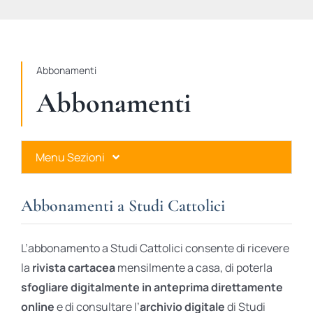
STUDI
RUBRICHE
Abbonamenti
Abbonamenti
Menu Sezioni
Abbonamenti a Studi Cattolici
Abbonamenti a Studi Cattolici
Ares Gold
L’abbonamento a Studi Cattolici consente di ricevere
Ares Digital
la
rivista cartacea
mensilmente a casa, di poterla
sfogliare digitalmente in anteprima direttamente
Ares Gift Card
online
e di consultare l’
archivio digitale
di Studi