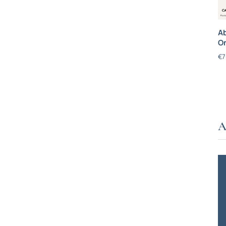
Ab
On
€
7
A