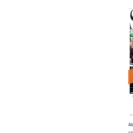
Ab
€
8