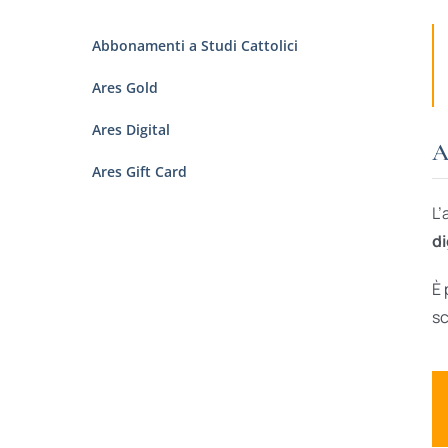
Abbonamenti a Studi Cattolici
Ares Gold
Ares Digital
A
Ares Gift Card
L’
di
È 
sc