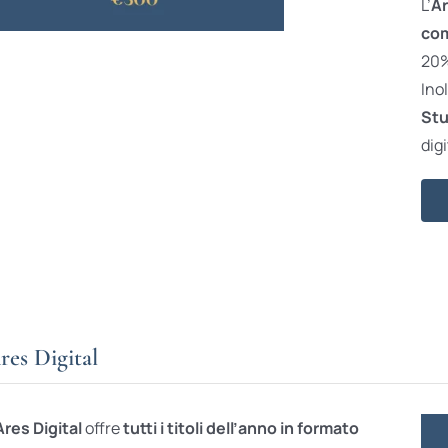
L’
Ar
com
20% 
Ino
Stu
digi
res Digital
Ares Digital
offre
tutti i titoli dell’anno in formato