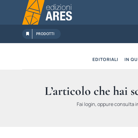
Salta
al
contenuto
PRODOTTI
EDITORIALI
IN Q
L’articolo che hai 
Fai login, oppure consulta i