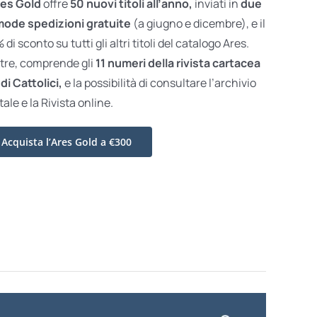
es Gold
offre
50 nuovi titoli all’anno,
inviati in
due
ode spedizioni gratuite
(a giugno e dicembre), e il
di sconto su tutti gli altri titoli del catalogo Ares.
ltre, comprende gli
11 numeri della rivista cartacea
di Cattolici,
e la possibilità di consultare l’archivio
tale e la Rivista online.
Acquista l’Ares Gold a €300