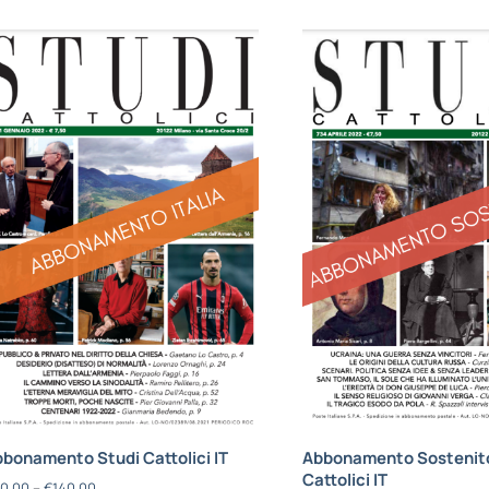
bonamento Studi Cattolici IT
Abbonamento Sostenito
Cattolici IT
0,00
–
€
140,00