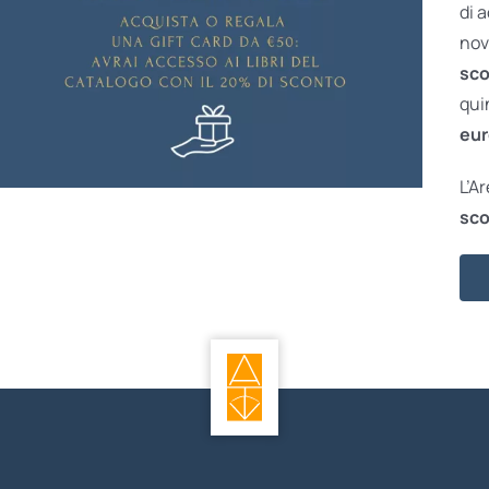
di 
nov
sco
qui
eur
L’A
sco