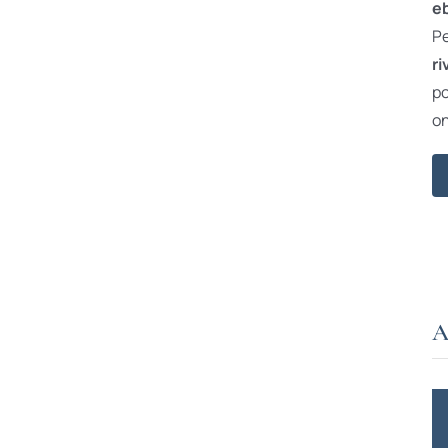
e
Pe
ri
po
on
A