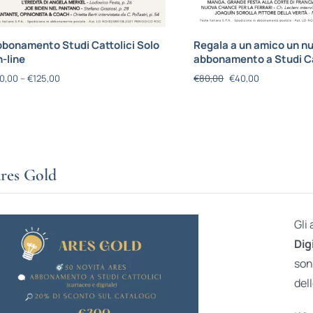
bonamento Studi Cattolici Solo
Regala a un amico un n
-line
abbonamento a Studi Ca
0,00
–
€
125,00
€
80,00
€
40,00
res Gold
Gli
Dig
son
dell