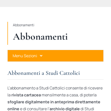
STUDI
RUBRICHE
Abbonamenti
Abbonamenti
Menu Sezioni
Abbonamenti a Studi Cattolici
Abbonamenti a Studi Cattolici
Ares Gold
L’abbonamento a Studi Cattolici consente di ricevere
Ares Digital
la
rivista cartacea
mensilmente a casa, di poterla
sfogliare digitalmente in anteprima direttamente
Ares Gift Card
online
e di consultare l’
archivio digitale
di Studi