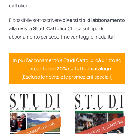
cattolici.
È possibile sottoscrivere
diversi tipi di abbonamento
alla rivista Studi Cattolici
. Clicca sul tipo di
abbonamento per scoprirne vantaggi e modalità!
In più l’abbonamento a Studi Cattolici dà diritto ad
uno
sconto del 20% su tutto il catalogo!
(Escluso le novità e le promozioni speciali)