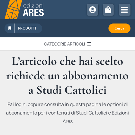
Salta
al
Tog
contenuto
Nav
Chi Siamo
PRODOTTI
Cerca
Sostienici
CATEGORIE ARTICOLI
Abbonamenti
L’articolo che hai scelto
EDITORIALI
Promozioni
richiede un abbonamento
Newsletter
IN QUESTO NUMERO
Eventi
a Studi Cattolici
Libri Ares
QUADERNI MONOGRAFICI
Fai login, oppure consulta in questa pagina le opzioni di
abbonamento per i contenuti di Studi Cattolici e Edizioni
RECENSIONI
Ares