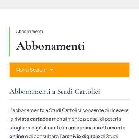
STUDI
RUBRICHE
Abbonamenti
Abbonamenti
Menu Sezioni
Abbonamenti a Studi Cattolici
Abbonamenti a Studi Cattolici
Ares Gold
L’abbonamento a Studi Cattolici consente di ricevere
Ares Digital
la
rivista cartacea
mensilmente a casa, di poterla
sfogliare digitalmente in anteprima direttamente
Ares Gift Card
online
e di consultare l’
archivio digitale
di Studi