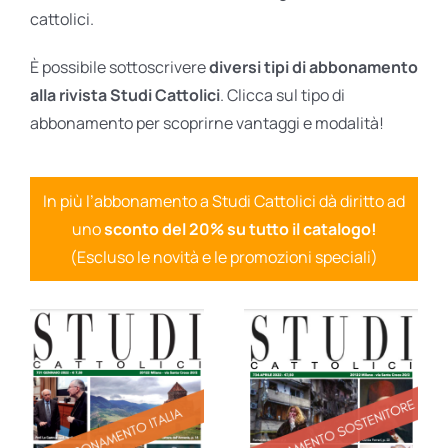
cattolici.
È possibile sottoscrivere
diversi tipi di abbonamento
alla rivista Studi Cattolici
. Clicca sul tipo di
abbonamento per scoprirne vantaggi e modalità!
In più l’abbonamento a Studi Cattolici dà diritto ad
uno
sconto del 20% su tutto il catalogo!
(Escluso le novità e le promozioni speciali)