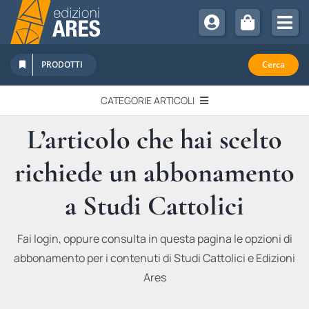
Salta
al
Tog
contenuto
Nav
Chi Siamo
PRODOTTI
Cerca
Sostienici
CATEGORIE ARTICOLI
Abbonamenti
L’articolo che hai scelto
EDITORIALI
Promozioni
richiede un abbonamento
Newsletter
IN QUESTO NUMERO
Eventi
a Studi Cattolici
Libri Ares
QUADERNI MONOGRAFICI
Fai login, oppure consulta in questa pagina le opzioni di
abbonamento per i contenuti di Studi Cattolici e Edizioni
RECENSIONI
Ares