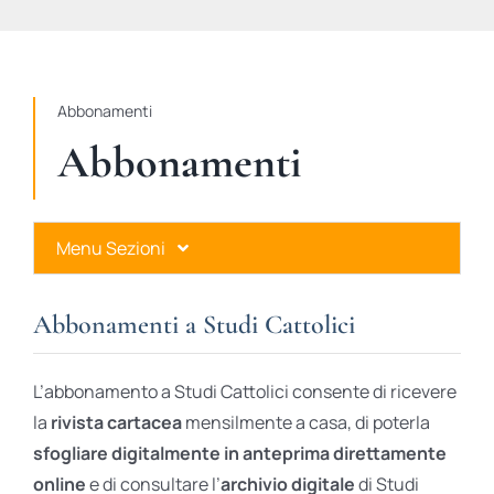
STUDI
RUBRICHE
Abbonamenti
Abbonamenti
Menu Sezioni
Abbonamenti a Studi Cattolici
Abbonamenti a Studi Cattolici
Ares Gold
L’abbonamento a Studi Cattolici consente di ricevere
Ares Digital
la
rivista cartacea
mensilmente a casa, di poterla
sfogliare digitalmente in anteprima direttamente
Ares Gift Card
online
e di consultare l’
archivio digitale
di Studi