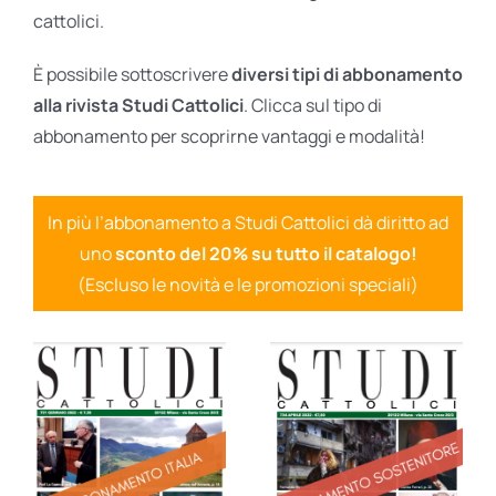
cattolici.
È possibile sottoscrivere
diversi tipi di abbonamento
alla rivista Studi Cattolici
. Clicca sul tipo di
abbonamento per scoprirne vantaggi e modalità!
In più l’abbonamento a Studi Cattolici dà diritto ad
uno
sconto del 20% su tutto il catalogo!
(Escluso le novità e le promozioni speciali)