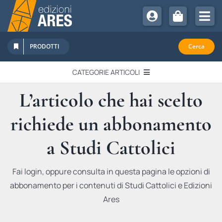
Salta
al
Tog
contenuto
Nav
Chi Siamo
PRODOTTI
Cerca
Sostienici
CATEGORIE ARTICOLI
Abbonamenti
L’articolo che hai scelto
EDITORIALI
Promozioni
richiede un abbonamento
Newsletter
IN QUESTO NUMERO
Eventi
a Studi Cattolici
Libri Ares
QUADERNI MONOGRAFICI
Fai login, oppure consulta in questa pagina le opzioni di
abbonamento per i contenuti di Studi Cattolici e Edizioni
RECENSIONI
Ares