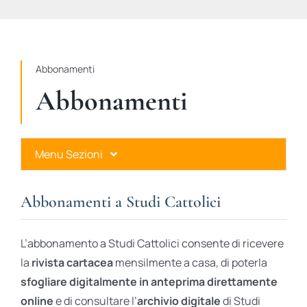
STUDI
RUBRICHE
Abbonamenti
Abbonamenti
Menu Sezioni
Abbonamenti a Studi Cattolici
Abbonamenti a Studi Cattolici
Ares Gold
L’abbonamento a Studi Cattolici consente di ricevere
Ares Digital
la
rivista cartacea
mensilmente a casa, di poterla
sfogliare digitalmente in anteprima direttamente
Ares Gift Card
online
e di consultare l’
archivio digitale
di Studi