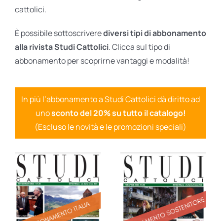
cattolici.
È possibile sottoscrivere
diversi tipi di abbonamento
alla rivista Studi Cattolici
. Clicca sul tipo di
abbonamento per scoprirne vantaggi e modalità!
In più l’abbonamento a Studi Cattolici dà diritto ad
uno
sconto del 20% su tutto il catalogo!
(Escluso le novità e le promozioni speciali)