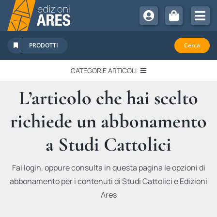
Salta
al
Tog
contenuto
Nav
Chi Siamo
PRODOTTI
Cerca
Sostienici
CATEGORIE ARTICOLI
Abbonamenti
L’articolo che hai scelto
EDITORIALI
Promozioni
richiede un abbonamento
Newsletter
IN QUESTO NUMERO
Eventi
a Studi Cattolici
Libri Ares
QUADERNI MONOGRAFICI
Fai login, oppure consulta in questa pagina le opzioni di
abbonamento per i contenuti di Studi Cattolici e Edizioni
RECENSIONI
Ares