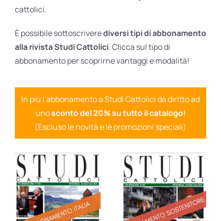
cattolici.
È possibile sottoscrivere
diversi tipi di abbonamento
alla rivista Studi Cattolici
. Clicca sul tipo di
abbonamento per scoprirne vantaggi e modalità!
In più l’abbonamento a Studi Cattolici dà diritto ad
uno
sconto del 20% su tutto il catalogo!
(Escluso le novità e le promozioni speciali)