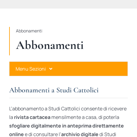
STUDI
RUBRICHE
Abbonamenti
Abbonamenti
Menu Sezioni
Abbonamenti a Studi Cattolici
Abbonamenti a Studi Cattolici
Ares Gold
L’abbonamento a Studi Cattolici consente di ricevere
Ares Digital
la
rivista cartacea
mensilmente a casa, di poterla
sfogliare digitalmente in anteprima direttamente
Ares Gift Card
online
e di consultare l’
archivio digitale
di Studi