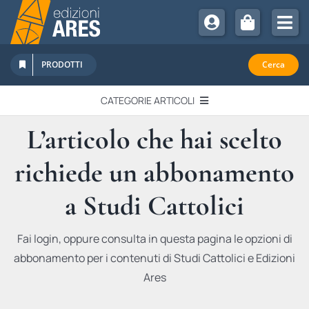
Salta
al
Tog
contenuto
Nav
Chi Siamo
PRODOTTI
Cerca
Sostienici
CATEGORIE ARTICOLI
Abbonamenti
L’articolo che hai scelto
EDITORIALI
Promozioni
richiede un abbonamento
Newsletter
IN QUESTO NUMERO
Eventi
a Studi Cattolici
Libri Ares
QUADERNI MONOGRAFICI
Fai login, oppure consulta in questa pagina le opzioni di
abbonamento per i contenuti di Studi Cattolici e Edizioni
RECENSIONI
Ares