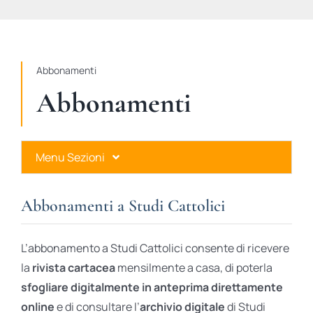
STUDI
RUBRICHE
Abbonamenti
Abbonamenti
Menu Sezioni
Abbonamenti a Studi Cattolici
Abbonamenti a Studi Cattolici
Ares Gold
L’abbonamento a Studi Cattolici consente di ricevere
Ares Digital
la
rivista cartacea
mensilmente a casa, di poterla
sfogliare digitalmente in anteprima direttamente
Ares Gift Card
online
e di consultare l’
archivio digitale
di Studi