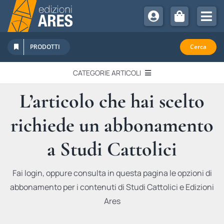
Salta
al
Tog
contenuto
Nav
Chi Siamo
PRODOTTI
Cerca
Sostienici
CATEGORIE ARTICOLI
Abbonamenti
L’articolo che hai scelto
EDITORIALI
Promozioni
richiede un abbonamento
Newsletter
IN QUESTO NUMERO
Eventi
a Studi Cattolici
Libri Ares
QUADERNI MONOGRAFICI
Fai login, oppure consulta in questa pagina le opzioni di
abbonamento per i contenuti di Studi Cattolici e Edizioni
RECENSIONI
Ares