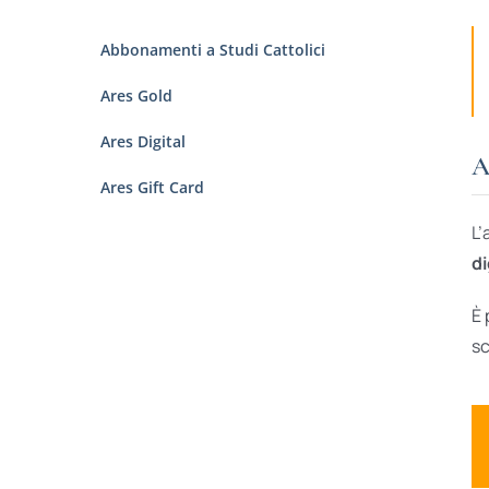
Abbonamenti a Studi Cattolici
Ares Gold
Ares Digital
A
Ares Gift Card
L’
di
È 
sc