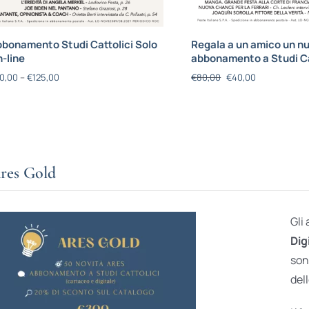
bonamento Studi Cattolici Solo
Regala a un amico un n
-line
abbonamento a Studi Ca
0,00
–
€
125,00
€
80,00
€
40,00
res Gold
Gli
Dig
son
dell