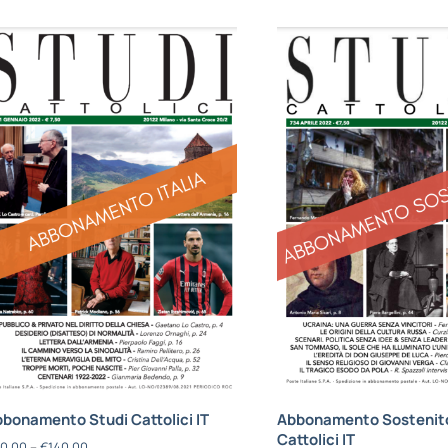
bonamento Studi Cattolici IT
Abbonamento Sostenito
Cattolici IT
0,00
–
€
140,00