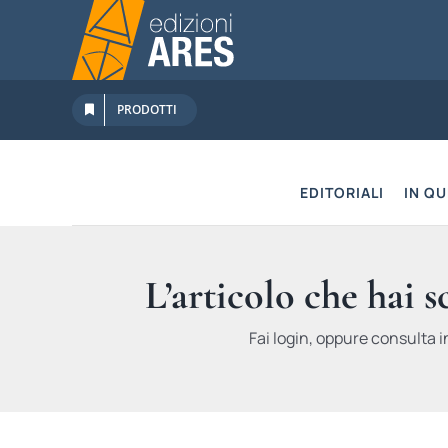
Salta
al
contenuto
PRODOTTI
EDITORIALI
IN Q
L’articolo che hai 
Fai login, oppure consulta i