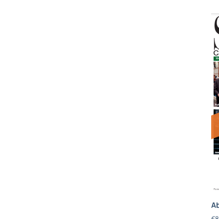
Ab
€
8