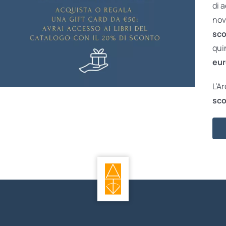
di 
nov
sco
qui
eur
L’A
sco