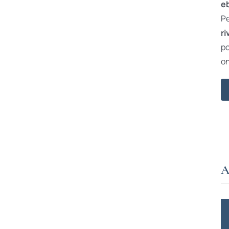
e
Pe
ri
po
on
A