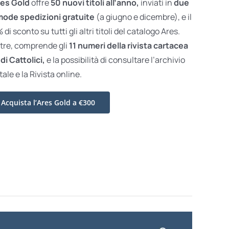
es Gold
offre
50 nuovi titoli all’anno,
inviati in
due
ode spedizioni gratuite
(a giugno e dicembre), e il
di sconto su tutti gli altri titoli del catalogo Ares.
ltre, comprende gli
11 numeri della rivista cartacea
di Cattolici,
e la possibilità di consultare l’archivio
tale e la Rivista online.
Acquista l’Ares Gold a €300