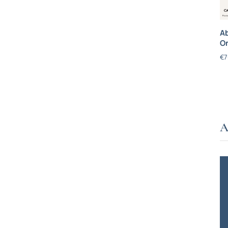
Ab
On
€
7
A