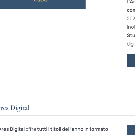
L’
Ar
com
20% 
Ino
Stu
digi
res Digital
Ares Digital
offre
tutti i titoli dell’anno in formato