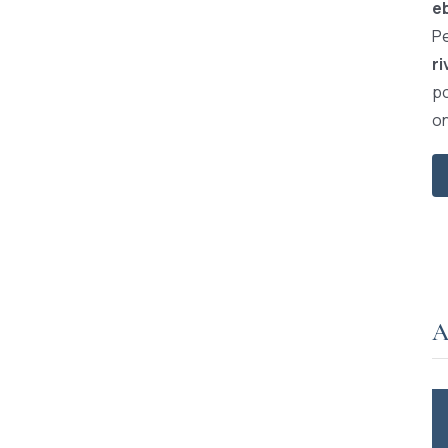
e
Pe
ri
po
on
A