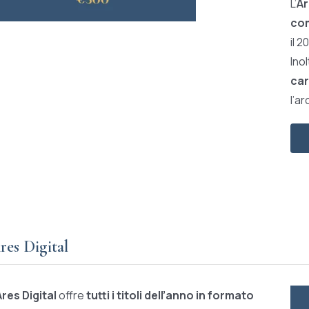
L’
Ar
com
il 2
Ino
car
l’ar
res Digital
Ares Digital
offre
tutti i titoli dell’anno in formato