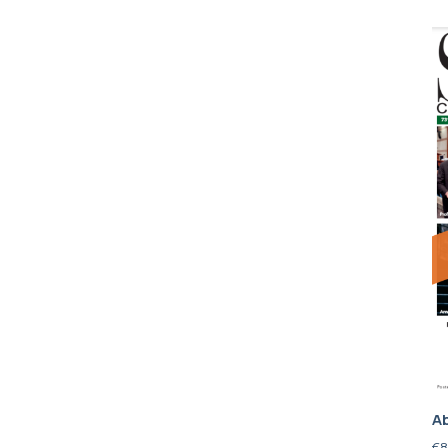
Ab
€
8