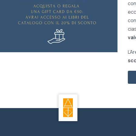
con
ecc
con 
cia
val
L’A
sco