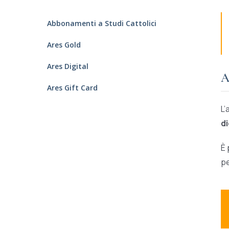
Abbonamenti a Studi Cattolici
Ares Gold
Ares Digital
A
Ares Gift Card
L’
d
È 
pe