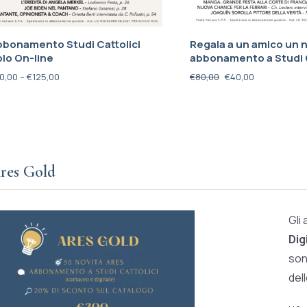
bbonamento Studi Cattolici
Regala a un amico un 
lo On-line
abbonamento a Studi C
0,00
–
€
125,00
€
80,00
€
40,00
res Gold
Gli
Dig
son
del