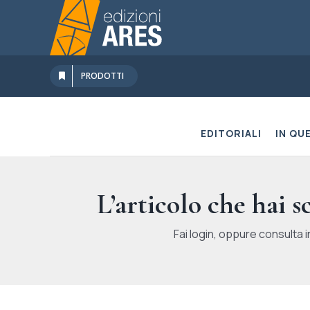
Salta
al
contenuto
PRODOTTI
EDITORIALI
IN QU
L’articolo che hai 
Fai login, oppure consulta i