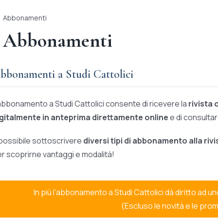
Abbonamenti
Abbonamenti
bbonamenti a Studi Cattolici
abbonamento a Studi Cattolici consente di ricevere la
rivista
igitalmente in anteprima direttamente online
e di consultare
possibile sottoscrivere
diversi tipi di abbonamento alla rivi
r scoprirne vantaggi e modalità!
In più l’abbonamento a Studi Cattolici dà diritto ad u
(Escluso le novità e le prom