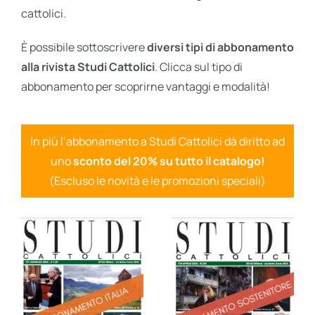
cattolici.
È possibile sottoscrivere
diversi tipi di abbonamento
alla rivista Studi Cattolici
. Clicca sul tipo di
abbonamento per scoprirne vantaggi e modalità!
In più l’abbonamento a Studi Cattolici dà diritto ad
uno
sconto del 20% su tutto il catalogo!
(Escluso le novità e le promozioni speciali)