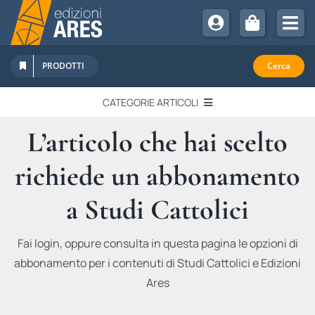
Salta
al
Tog
contenuto
Nav
Chi Siamo
PRODOTTI
Cerca
Sostienici
CATEGORIE ARTICOLI
Abbonamenti
L’articolo che hai scelto
EDITORIALI
Promozioni
richiede un abbonamento
Newsletter
IN QUESTO NUMERO
Eventi
a Studi Cattolici
Libri Ares
QUADERNI MONOGRAFICI
Fai login, oppure consulta in questa pagina le opzioni di
abbonamento per i contenuti di Studi Cattolici e Edizioni
RECENSIONI
Ares