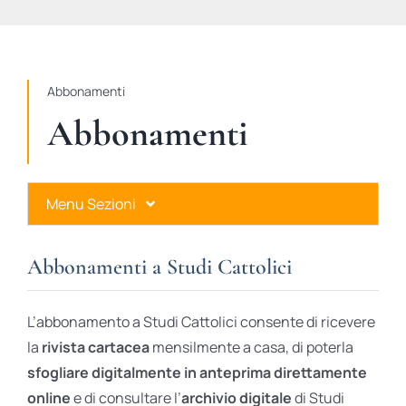
STUDI
RUBRICHE
Abbonamenti
Abbonamenti
Menu Sezioni
Abbonamenti a Studi Cattolici
Abbonamenti a Studi Cattolici
Ares Gold
L’abbonamento a Studi Cattolici consente di ricevere
Ares Digital
la
rivista cartacea
mensilmente a casa, di poterla
sfogliare digitalmente in anteprima direttamente
Ares Gift Card
online
e di consultare l’
archivio digitale
di Studi