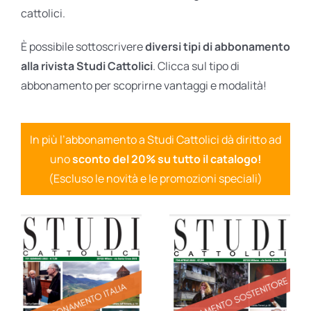
cattolici.
È possibile sottoscrivere
diversi tipi di abbonamento
alla rivista Studi Cattolici
. Clicca sul tipo di
abbonamento per scoprirne vantaggi e modalità!
In più l’abbonamento a Studi Cattolici dà diritto ad
uno
sconto del 20% su tutto il catalogo!
(Escluso le novità e le promozioni speciali)