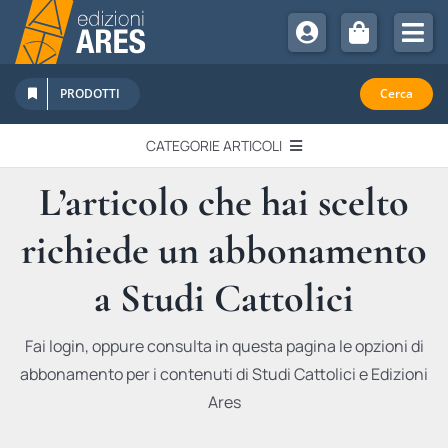
Salta
al
Tog
contenuto
Nav
Chi Siamo
PRODOTTI
Cerca
Sostienici
CATEGORIE ARTICOLI
Abbonamenti
L’articolo che hai scelto
EDITORIALI
Promozioni
richiede un abbonamento
Newsletter
IN QUESTO NUMERO
Eventi
a Studi Cattolici
Libri Ares
QUADERNI MONOGRAFICI
Fai login, oppure consulta in questa pagina le opzioni di
abbonamento per i contenuti di Studi Cattolici e Edizioni
RECENSIONI
Ares