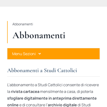
STUDI
RUBRICHE
Abbonamenti
Abbonamenti
Menu Sezioni
Abbonamenti a Studi Cattolici
Abbonamenti a Studi Cattolici
Ares Gold
L’abbonamento a Studi Cattolici consente di ricevere
Ares Digital
la
rivista cartacea
mensilmente a casa, di poterla
sfogliare digitalmente in anteprima direttamente
Ares Gift Card
online
e di consultare l’
archivio digitale
di Studi