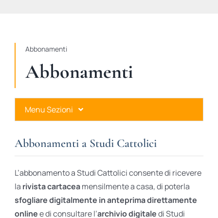
STUDI
RUBRICHE
Abbonamenti
Abbonamenti
Menu Sezioni
Abbonamenti a Studi Cattolici
Abbonamenti a Studi Cattolici
Ares Gold
L’abbonamento a Studi Cattolici consente di ricevere
Ares Digital
la
rivista cartacea
mensilmente a casa, di poterla
sfogliare digitalmente in anteprima direttamente
Ares Gift Card
online
e di consultare l’
archivio digitale
di Studi