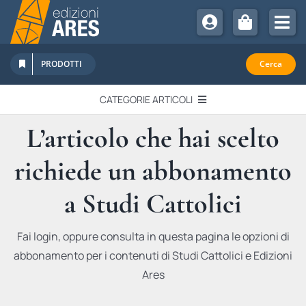
Salta
al
Tog
contenuto
Nav
Chi Siamo
PRODOTTI
Cerca
Sostienici
CATEGORIE ARTICOLI
Abbonamenti
L’articolo che hai scelto
EDITORIALI
Promozioni
richiede un abbonamento
Newsletter
IN QUESTO NUMERO
Eventi
a Studi Cattolici
Libri Ares
QUADERNI MONOGRAFICI
Fai login, oppure consulta in questa pagina le opzioni di
abbonamento per i contenuti di Studi Cattolici e Edizioni
RECENSIONI
Ares