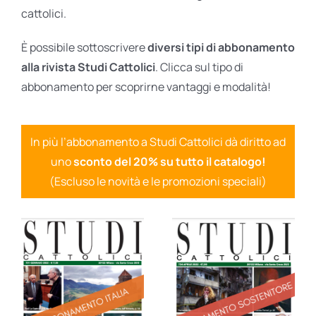
cattolici.
È possibile sottoscrivere
diversi tipi di abbonamento
alla rivista Studi Cattolici
. Clicca sul tipo di
abbonamento per scoprirne vantaggi e modalità!
In più l’abbonamento a Studi Cattolici dà diritto ad
uno
sconto del 20% su tutto il catalogo!
(Escluso le novità e le promozioni speciali)