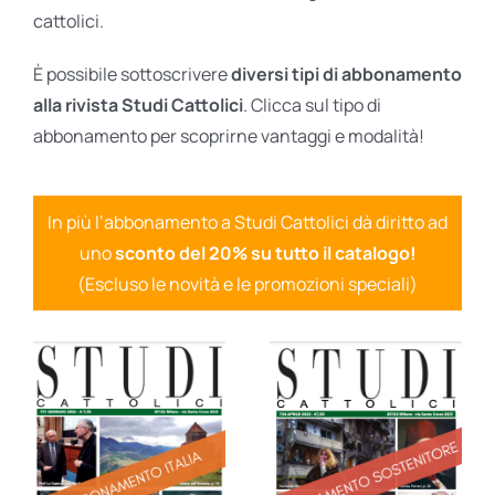
cattolici.
È possibile sottoscrivere
diversi tipi di abbonamento
alla rivista Studi Cattolici
. Clicca sul tipo di
abbonamento per scoprirne vantaggi e modalità!
In più l’abbonamento a Studi Cattolici dà diritto ad
uno
sconto del 20% su tutto il catalogo!
(Escluso le novità e le promozioni speciali)