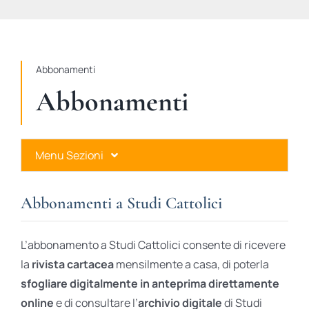
STUDI
RUBRICHE
Abbonamenti
Abbonamenti
Menu Sezioni
Abbonamenti a Studi Cattolici
Abbonamenti a Studi Cattolici
Ares Gold
L’abbonamento a Studi Cattolici consente di ricevere
Ares Digital
la
rivista cartacea
mensilmente a casa, di poterla
sfogliare digitalmente in anteprima direttamente
Ares Gift Card
online
e di consultare l’
archivio digitale
di Studi