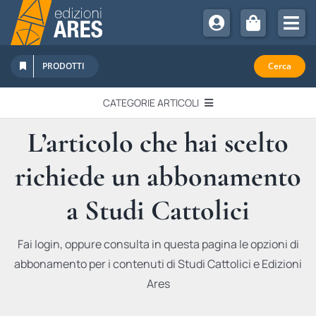
Salta
al
Tog
contenuto
Nav
Chi Siamo
PRODOTTI
Cerca
Sostienici
CATEGORIE ARTICOLI
Abbonamenti
L’articolo che hai scelto
EDITORIALI
Promozioni
richiede un abbonamento
Newsletter
IN QUESTO NUMERO
Eventi
a Studi Cattolici
Libri Ares
QUADERNI MONOGRAFICI
Fai login, oppure consulta in questa pagina le opzioni di
abbonamento per i contenuti di Studi Cattolici e Edizioni
RECENSIONI
Ares