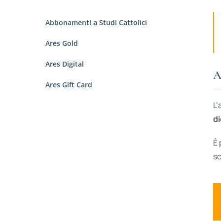
Abbonamenti a Studi Cattolici
Ares Gold
Ares Digital
A
Ares Gift Card
L’
di
È 
sc