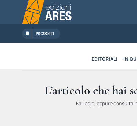
Salta
al
contenuto
PRODOTTI
EDITORIALI
IN Q
L’articolo che hai 
Fai login, oppure consulta i