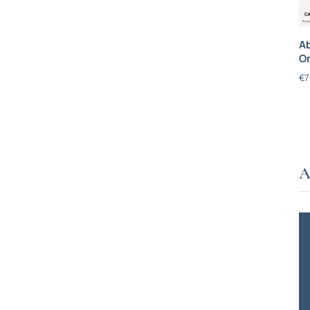
Ab
On
€
7
A