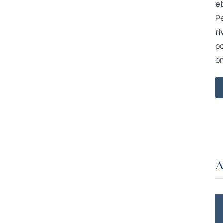
e
Pe
ri
po
on
A