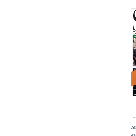
Ab
€
8