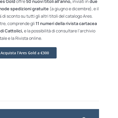
es Gold
offre
50 nuovi titoli all’anno,
inviati in
due
ode spedizioni gratuite
(a giugno e dicembre), e il
di sconto su tutti gli altri titoli del catalogo Ares.
ltre, comprende gli
11 numeri della rivista cartacea
di Cattolici,
e la possibilità di consultare l’archivio
tale e la Rivista online.
Acquista l’Ares Gold a €300