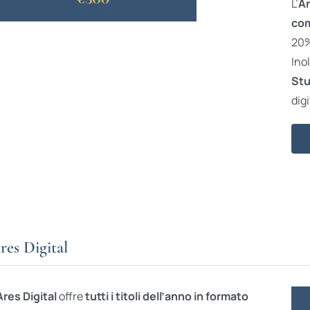
L’
Ar
com
20% 
Ino
Stu
digi
res Digital
Ares Digital
offre
tutti i titoli dell’anno in formato