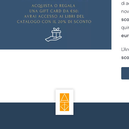
di 
nov
sco
qui
eur
L’A
sco