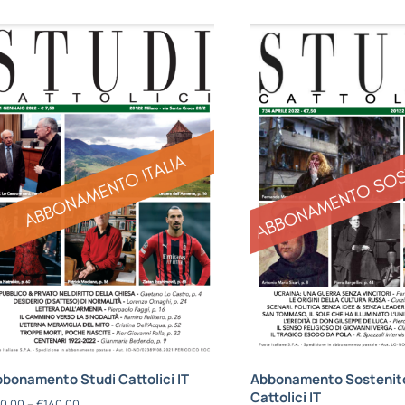
bonamento Studi Cattolici IT
Abbonamento Sostenito
Cattolici IT
0,00
–
€
140,00