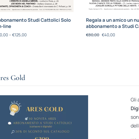
bonamento Studi Cattolici Solo
Regala a un amico un n
-line
abbonamento a Studi Ca
0,00
–
€
125,00
€
80,00
€
40,00
res Gold
Gli
Dig
son
dell