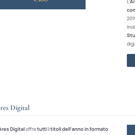
L’
Ar
com
20% 
Ino
Stu
digi
res Digital
Ares Digital
offre
tutti i titoli dell’anno in formato