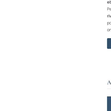
e
Pe
ri
po
on
A