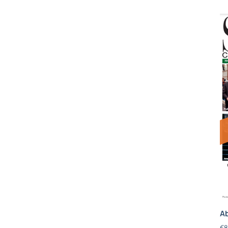
Ab
€
8