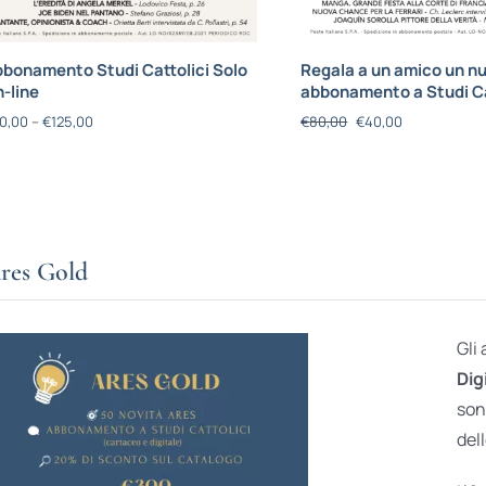
bonamento Studi Cattolici Solo
Regala a un amico un n
-line
abbonamento a Studi Ca
0,00
–
€
125,00
€
80,00
€
40,00
res Gold
Gli
Dig
son
dell