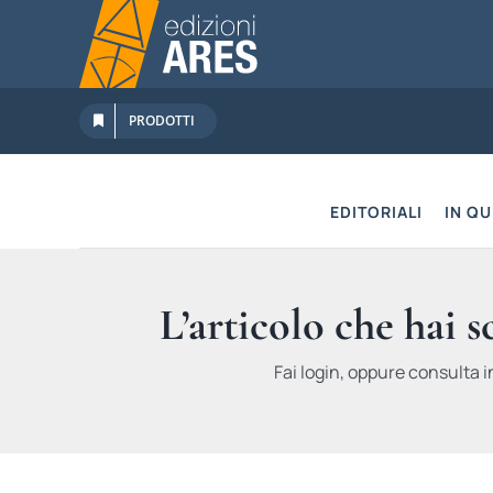
Salta
al
contenuto
PRODOTTI
EDITORIALI
IN Q
L’articolo che hai 
Fai login, oppure consulta i