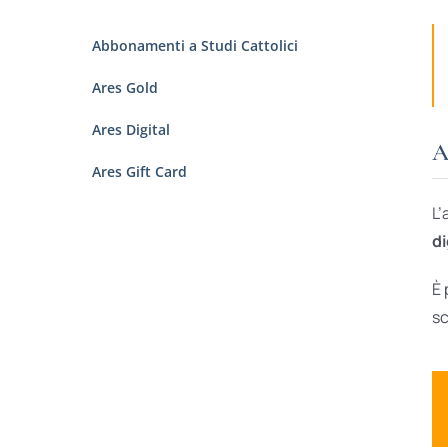
Abbonamenti a Studi Cattolici
Ares Gold
Ares Digital
A
Ares Gift Card
L’
di
È 
sc