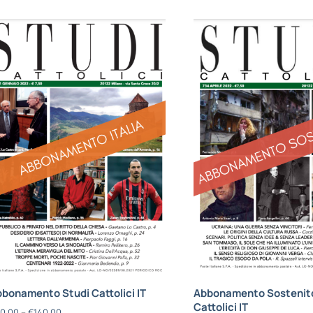
bonamento Studi Cattolici IT
Abbonamento Sostenito
Cattolici IT
0,00
–
€
140,00