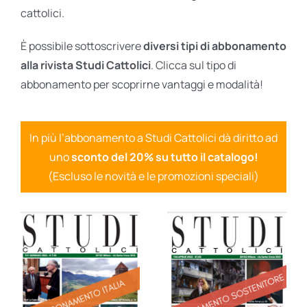
cattolici.
È possibile sottoscrivere
diversi tipi di abbonamento
alla rivista Studi Cattolici
. Clicca sul tipo di
abbonamento per scoprirne vantaggi e modalità!
In più l’abbonamento a Studi Cattolici dà diritto ad
uno
sconto del 20% su tutto il catalogo!
(Escluso le novità e le promozioni speciali)