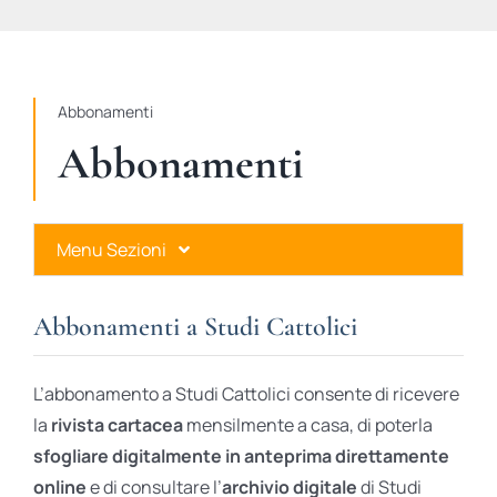
STUDI
RUBRICHE
Abbonamenti
Abbonamenti
Menu Sezioni
Abbonamenti a Studi Cattolici
Abbonamenti a Studi Cattolici
Ares Gold
L’abbonamento a Studi Cattolici consente di ricevere
Ares Digital
la
rivista cartacea
mensilmente a casa, di poterla
sfogliare digitalmente in anteprima direttamente
Ares Gift Card
online
e di consultare l’
archivio digitale
di Studi