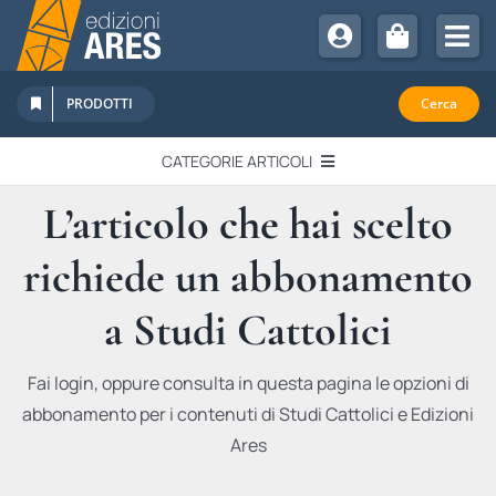
Salta
al
Tog
contenuto
Nav
Chi Siamo
PRODOTTI
Cerca
Sostienici
CATEGORIE ARTICOLI
Abbonamenti
L’articolo che hai scelto
EDITORIALI
Promozioni
richiede un abbonamento
Newsletter
IN QUESTO NUMERO
Eventi
a Studi Cattolici
Libri Ares
QUADERNI MONOGRAFICI
Fai login, oppure consulta in questa pagina le opzioni di
abbonamento per i contenuti di Studi Cattolici e Edizioni
RECENSIONI
Ares