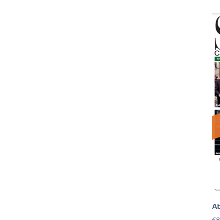
Ab
€
8