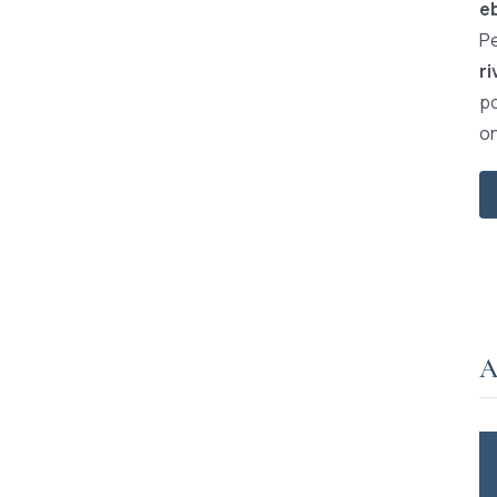
e
Pe
ri
po
on
A