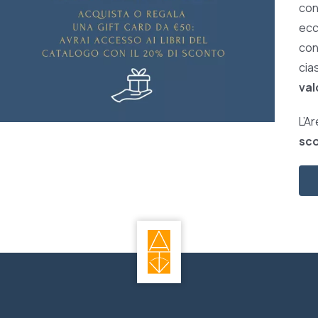
con
ecc
con 
cia
val
L’A
sco