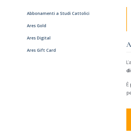
Abbonamenti a Studi Cattolici
Ares Gold
Ares Digital
A
Ares Gift Card
L’
d
È 
pe