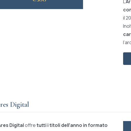
L’
Ar
com
il 2
Ino
car
l’ar
res Digital
Ares Digital
offre
tutti i titoli dell’anno in formato