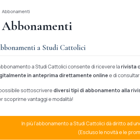
Abbonamenti
Abbonamenti
bbonamenti a Studi Cattolici
abbonamento a Studi Cattolici consente di ricevere la
rivista
igitalmente in anteprima direttamente online
e di consultare
possibile sottoscrivere
diversi tipi di abbonamento alla rivi
r scoprirne vantaggi e modalità!
In più l’abbonamento a Studi Cattolici dà diritto ad u
(Escluso le novità e le prom