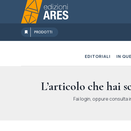
Salta
al
contenuto
PRODOTTI
EDITORIALI
IN QU
L’articolo che hai 
Fai login, oppure consulta i