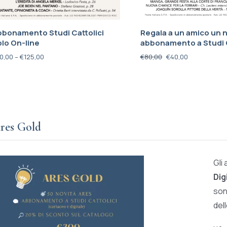
bbonamento Studi Cattolici
Regala a un amico un 
lo On-line
abbonamento a Studi C
0,00
–
€
125,00
€
80,00
€
40,00
res Gold
Gli
Dig
son
del