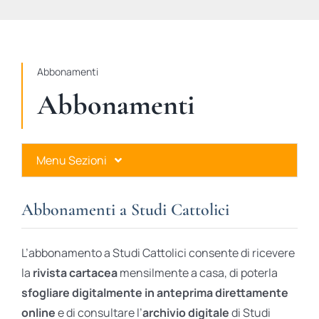
STUDI
RUBRICHE
Abbonamenti
Abbonamenti
Menu Sezioni
Abbonamenti a Studi Cattolici
Abbonamenti a Studi Cattolici
Ares Gold
L’abbonamento a Studi Cattolici consente di ricevere
Ares Digital
la
rivista cartacea
mensilmente a casa, di poterla
sfogliare digitalmente in anteprima direttamente
Ares Gift Card
online
e di consultare l’
archivio digitale
di Studi