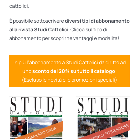
cattolici.
È possibile sottoscrivere
diversi tipi di abbonamento
alla rivista Studi Cattolici
. Clicca sul tipo di
abbonamento per scoprirne vantaggi e modalità!
In più l’abbonamento a Studi Cattolici dà diritto ad
uno
sconto del 20% su tutto il catalogo!
(Escluso le novità e le promozioni speciali)