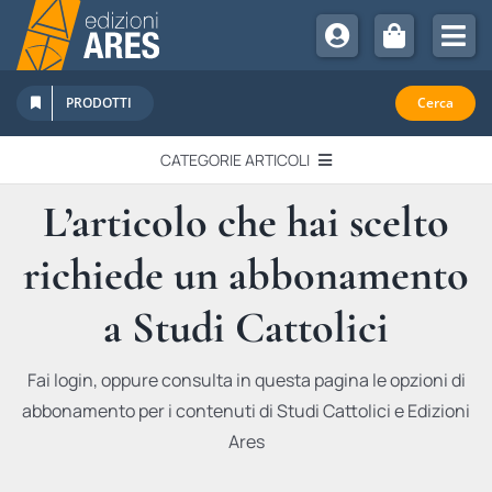
Salta
al
Tog
contenuto
Nav
Chi Siamo
PRODOTTI
Cerca
Sostienici
CATEGORIE ARTICOLI
Abbonamenti
L’articolo che hai scelto
EDITORIALI
Promozioni
richiede un abbonamento
Newsletter
IN QUESTO NUMERO
Eventi
a Studi Cattolici
Libri Ares
QUADERNI MONOGRAFICI
Fai login, oppure consulta in questa pagina le opzioni di
abbonamento per i contenuti di Studi Cattolici e Edizioni
RECENSIONI
Ares