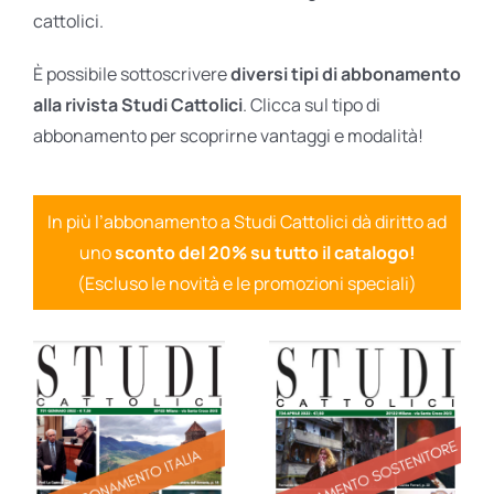
cattolici.
È possibile sottoscrivere
diversi tipi di abbonamento
alla rivista Studi Cattolici
. Clicca sul tipo di
abbonamento per scoprirne vantaggi e modalità!
In più l’abbonamento a Studi Cattolici dà diritto ad
uno
sconto del 20% su tutto il catalogo!
(Escluso le novità e le promozioni speciali)