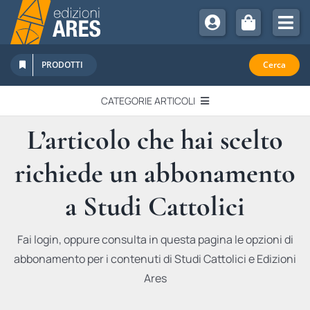
Salta
al
Tog
contenuto
Nav
Chi Siamo
PRODOTTI
Cerca
Sostienici
CATEGORIE ARTICOLI
Abbonamenti
L’articolo che hai scelto
EDITORIALI
Promozioni
richiede un abbonamento
Newsletter
IN QUESTO NUMERO
Eventi
a Studi Cattolici
Libri Ares
QUADERNI MONOGRAFICI
Fai login, oppure consulta in questa pagina le opzioni di
abbonamento per i contenuti di Studi Cattolici e Edizioni
RECENSIONI
Ares