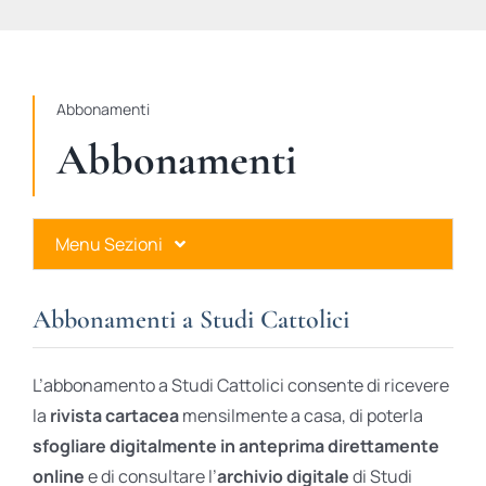
STUDI
RUBRICHE
Abbonamenti
Abbonamenti
Menu Sezioni
Abbonamenti a Studi Cattolici
Abbonamenti a Studi Cattolici
Ares Gold
L’abbonamento a Studi Cattolici consente di ricevere
Ares Digital
la
rivista cartacea
mensilmente a casa, di poterla
sfogliare digitalmente in anteprima direttamente
Ares Gift Card
online
e di consultare l’
archivio digitale
di Studi