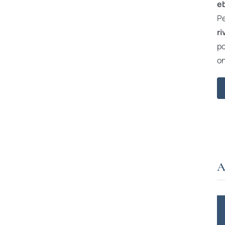
e
Pe
ri
po
on
A