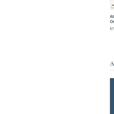
Ab
On
€
7
A