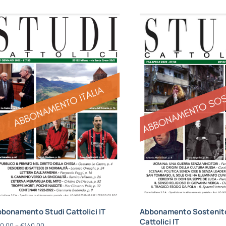
bonamento Studi Cattolici IT
Abbonamento Sostenito
Cattolici IT
0,00
–
€
140,00