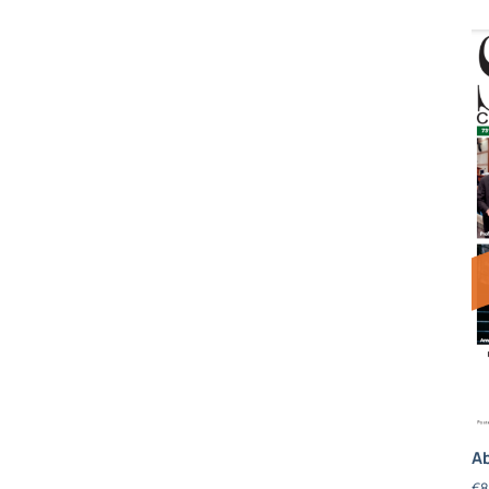
Ab
€
8