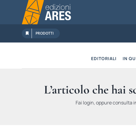
Salta
al
contenuto
PRODOTTI
EDITORIALI
IN Q
L’articolo che hai 
Fai login, oppure consulta i