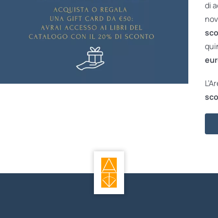
di 
nov
sco
qui
eur
L’A
sco