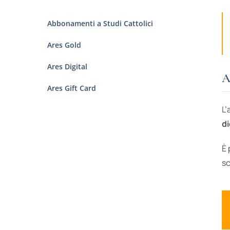
Abbonamenti a Studi Cattolici
Ares Gold
Ares Digital
A
Ares Gift Card
L’
di
È 
sc