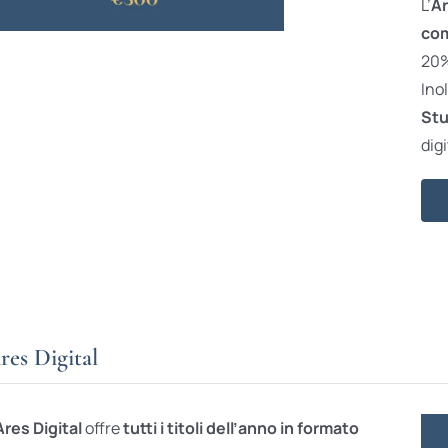
L’
Ar
com
20% 
Ino
Stu
digi
res Digital
Ares Digital
offre
tutti i titoli dell’anno in formato