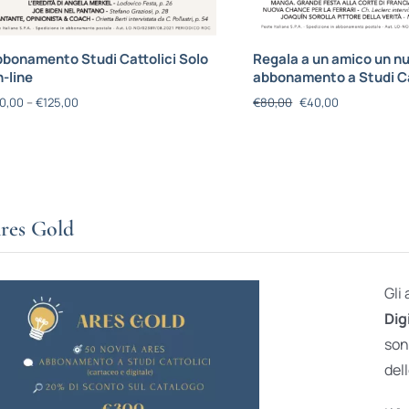
bonamento Studi Cattolici Solo
Regala a un amico un n
-line
abbonamento a Studi Ca
0,00
–
€
125,00
€
80,00
€
40,00
res Gold
Gli
Dig
son
dell