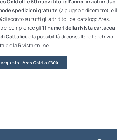
es Gold
offre
50 nuovi titoli all’anno,
inviati in
due
ode spedizioni gratuite
(a giugno e dicembre), e il
di sconto su tutti gli altri titoli del catalogo Ares.
ltre, comprende gli
11 numeri della rivista cartacea
di Cattolici,
e la possibilità di consultare l’archivio
tale e la Rivista online.
Acquista l’Ares Gold a €300