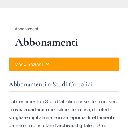
STUDI
RUBRICHE
Abbonamenti
Abbonamenti
Menu Sezioni
Abbonamenti a Studi Cattolici
Abbonamenti a Studi Cattolici
Ares Gold
L’abbonamento a Studi Cattolici consente di ricevere
Ares Digital
la
rivista cartacea
mensilmente a casa, di poterla
sfogliare digitalmente in anteprima direttamente
Ares Gift Card
online
e di consultare l’
archivio digitale
di Studi