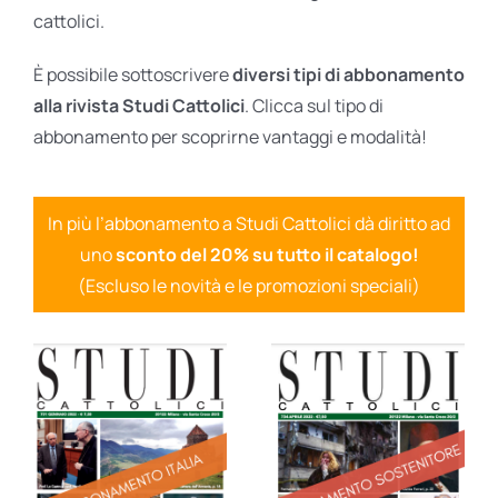
cattolici.
È possibile sottoscrivere
diversi tipi di abbonamento
alla rivista Studi Cattolici
. Clicca sul tipo di
abbonamento per scoprirne vantaggi e modalità!
In più l’abbonamento a Studi Cattolici dà diritto ad
uno
sconto del 20% su tutto il catalogo!
(Escluso le novità e le promozioni speciali)