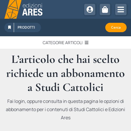
Salta
al
Tog
contenuto
Nav
Chi Siamo
PRODOTTI
Cerca
Sostienici
CATEGORIE ARTICOLI
Abbonamenti
L’articolo che hai scelto
EDITORIALI
Promozioni
richiede un abbonamento
Newsletter
IN QUESTO NUMERO
Eventi
a Studi Cattolici
Libri Ares
QUADERNI MONOGRAFICI
Fai login, oppure consulta in questa pagina le opzioni di
abbonamento per i contenuti di Studi Cattolici e Edizioni
RECENSIONI
Ares