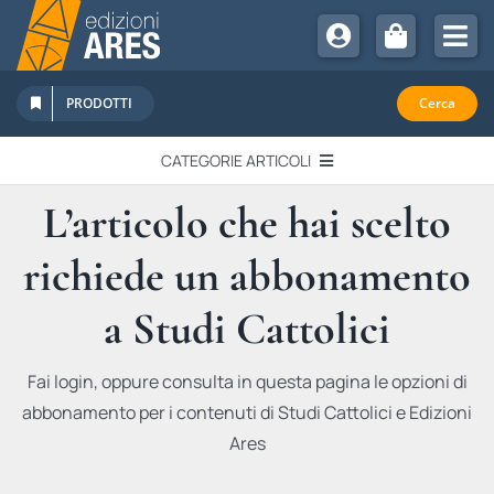
Salta
al
Tog
contenuto
Nav
Chi Siamo
PRODOTTI
Cerca
Sostienici
CATEGORIE ARTICOLI
Abbonamenti
L’articolo che hai scelto
EDITORIALI
Promozioni
richiede un abbonamento
Newsletter
IN QUESTO NUMERO
Eventi
a Studi Cattolici
Libri Ares
QUADERNI MONOGRAFICI
Fai login, oppure consulta in questa pagina le opzioni di
abbonamento per i contenuti di Studi Cattolici e Edizioni
RECENSIONI
Ares