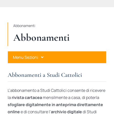
STUDI
RUBRICHE
Abbonamenti
Abbonamenti
Menu Sezioni
Abbonamenti a Studi Cattolici
Abbonamenti a Studi Cattolici
Ares Gold
L’abbonamento a Studi Cattolici consente di ricevere
Ares Digital
la
rivista cartacea
mensilmente a casa, di poterla
sfogliare digitalmente in anteprima direttamente
Ares Gift Card
online
e di consultare l’
archivio digitale
di Studi