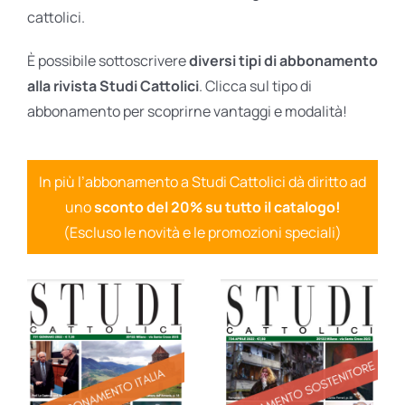
cattolici.
È possibile sottoscrivere
diversi tipi di abbonamento
alla rivista Studi Cattolici
. Clicca sul tipo di
abbonamento per scoprirne vantaggi e modalità!
In più l’abbonamento a Studi Cattolici dà diritto ad
uno
sconto del 20% su tutto il catalogo!
(Escluso le novità e le promozioni speciali)