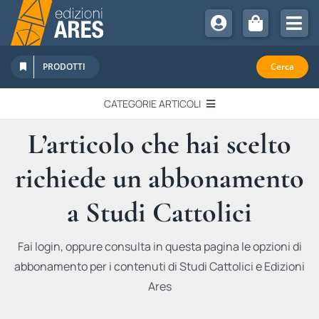
Salta
al
Tog
contenuto
Nav
Chi Siamo
PRODOTTI
Cerca
Sostienici
CATEGORIE ARTICOLI
Abbonamenti
L’articolo che hai scelto
EDITORIALI
Promozioni
richiede un abbonamento
Newsletter
IN QUESTO NUMERO
Eventi
a Studi Cattolici
Libri Ares
QUADERNI MONOGRAFICI
Fai login, oppure consulta in questa pagina le opzioni di
abbonamento per i contenuti di Studi Cattolici e Edizioni
RECENSIONI
Ares