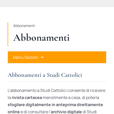
STUDI
RUBRICHE
Abbonamenti
Abbonamenti
Menu Sezioni
Abbonamenti a Studi Cattolici
Abbonamenti a Studi Cattolici
Ares Gold
L’abbonamento a Studi Cattolici consente di ricevere
Ares Digital
la
rivista cartacea
mensilmente a casa, di poterla
sfogliare digitalmente in anteprima direttamente
Ares Gift Card
online
e di consultare l’
archivio digitale
di Studi