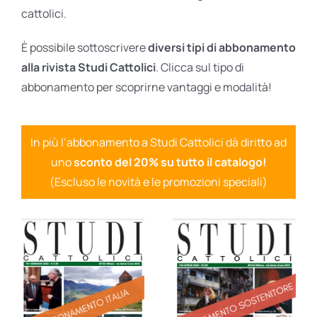
cattolici.
È possibile sottoscrivere
diversi tipi di abbonamento
alla rivista Studi Cattolici
. Clicca sul tipo di
abbonamento per scoprirne vantaggi e modalità!
In più l’abbonamento a Studi Cattolici dà diritto ad
uno
sconto del 20% su tutto il catalogo!
(Escluso le novità e le promozioni speciali)