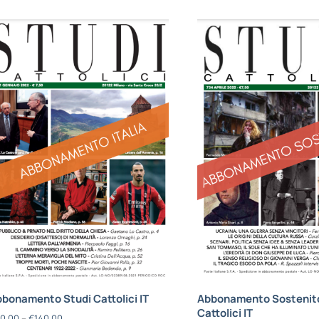
bonamento Studi Cattolici IT
Abbonamento Sostenito
Cattolici IT
0,00
–
€
140,00