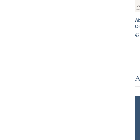
Ab
On
€
7
A