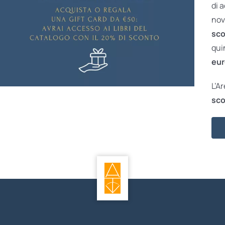
di 
nov
sco
qui
eur
L’A
sco