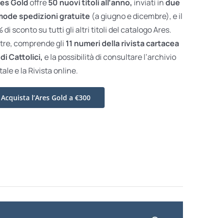
es Gold
offre
50 nuovi titoli all’anno,
inviati in
due
ode spedizioni gratuite
(a giugno e dicembre), e il
di sconto su tutti gli altri titoli del catalogo Ares.
ltre, comprende gli
11 numeri della rivista cartacea
di Cattolici,
e la possibilità di consultare l’archivio
tale e la Rivista online.
Acquista l’Ares Gold a €300