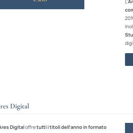
L’
Ar
com
20% 
Ino
Stu
digi
res Digital
Ares Digital
offre
tutti i titoli dell’anno in formato