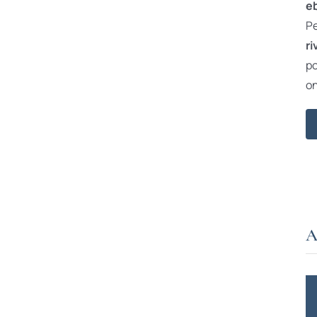
e
Pe
ri
po
on
A