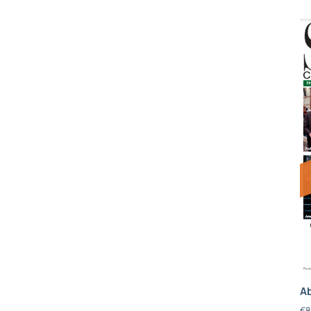
Ab
€
8