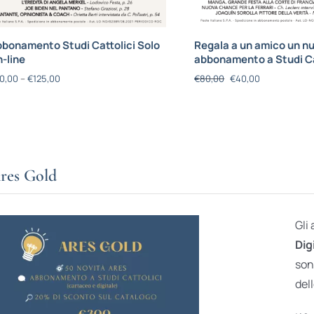
bonamento Studi Cattolici Solo
Regala a un amico un n
-line
abbonamento a Studi Ca
0,00
–
€
125,00
€
80,00
€
40,00
res Gold
Gli
Dig
son
dell