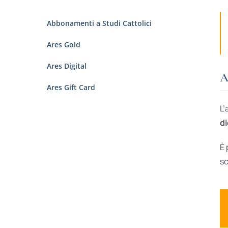
Abbonamenti a Studi Cattolici
Ares Gold
Ares Digital
A
Ares Gift Card
L’
di
È 
sc