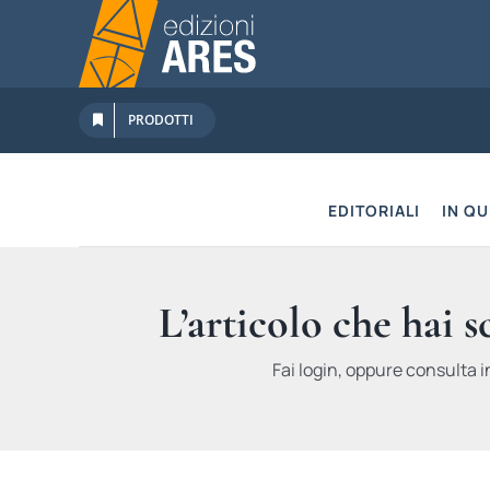
Salta
al
contenuto
PRODOTTI
EDITORIALI
IN Q
L’articolo che hai 
Fai login, oppure consulta i