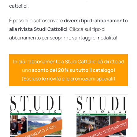
cattolici.
È possibile sottoscrivere
diversi tipi di abbonamento
alla rivista Studi Cattolici
. Clicca sul tipo di
abbonamento per scoprirne vantaggi e modalità!
In più l’abbonamento a Studi Cattolici dà diritto ad
uno
sconto del 20% su tutto il catalogo!
(Escluso le novità e le promozioni speciali)