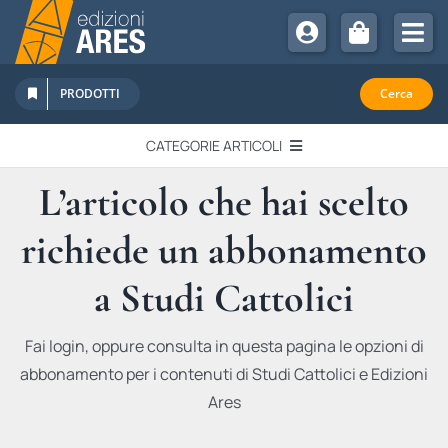
Salta
al
Tog
contenuto
Nav
Chi Siamo
PRODOTTI
Cerca
Sostienici
CATEGORIE ARTICOLI
Abbonamenti
L’articolo che hai scelto
EDITORIALI
Promozioni
richiede un abbonamento
Newsletter
IN QUESTO NUMERO
Eventi
a Studi Cattolici
Libri Ares
QUADERNI MONOGRAFICI
Fai login, oppure consulta in questa pagina le opzioni di
abbonamento per i contenuti di Studi Cattolici e Edizioni
RECENSIONI
Ares