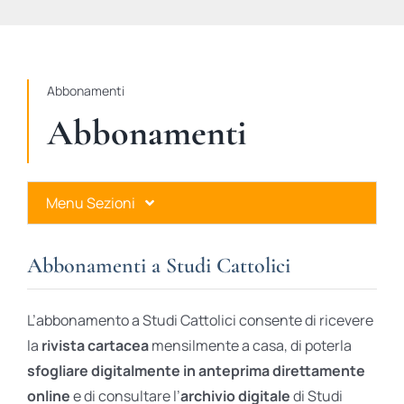
STUDI
RUBRICHE
Abbonamenti
Abbonamenti
Menu Sezioni
Abbonamenti a Studi Cattolici
Abbonamenti a Studi Cattolici
Ares Gold
L’abbonamento a Studi Cattolici consente di ricevere
Ares Digital
la
rivista cartacea
mensilmente a casa, di poterla
sfogliare digitalmente in anteprima direttamente
Ares Gift Card
online
e di consultare l’
archivio digitale
di Studi