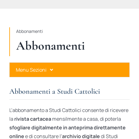
STUDI
RUBRICHE
Abbonamenti
Abbonamenti
Menu Sezioni
Abbonamenti a Studi Cattolici
Abbonamenti a Studi Cattolici
Ares Gold
L’abbonamento a Studi Cattolici consente di ricevere
Ares Digital
la
rivista cartacea
mensilmente a casa, di poterla
sfogliare digitalmente in anteprima direttamente
Ares Gift Card
online
e di consultare l’
archivio digitale
di Studi