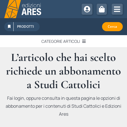
Salta
al
Tog
contenuto
Nav
Chi Siamo
PRODOTTI
Cerca
Sostienici
CATEGORIE ARTICOLI
Abbonamenti
L’articolo che hai scelto
EDITORIALI
Promozioni
richiede un abbonamento
Newsletter
IN QUESTO NUMERO
Eventi
a Studi Cattolici
Libri Ares
QUADERNI MONOGRAFICI
Fai login, oppure consulta in questa pagina le opzioni di
abbonamento per i contenuti di Studi Cattolici e Edizioni
RECENSIONI
Ares