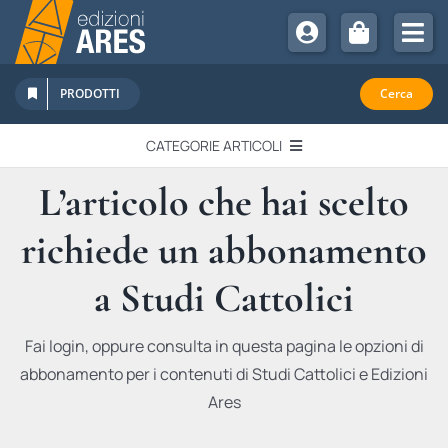
Salta
al
Tog
contenuto
Nav
Chi Siamo
PRODOTTI
Cerca
Sostienici
CATEGORIE ARTICOLI
Abbonamenti
L’articolo che hai scelto
EDITORIALI
Promozioni
richiede un abbonamento
Newsletter
IN QUESTO NUMERO
Eventi
a Studi Cattolici
Libri Ares
QUADERNI MONOGRAFICI
Fai login, oppure consulta in questa pagina le opzioni di
abbonamento per i contenuti di Studi Cattolici e Edizioni
RECENSIONI
Ares