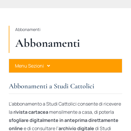
STUDI
RUBRICHE
Abbonamenti
Abbonamenti
Menu Sezioni
Abbonamenti a Studi Cattolici
Abbonamenti a Studi Cattolici
Ares Gold
L’abbonamento a Studi Cattolici consente di ricevere
Ares Digital
la
rivista cartacea
mensilmente a casa, di poterla
sfogliare digitalmente in anteprima direttamente
Ares Gift Card
online
e di consultare l’
archivio digitale
di Studi