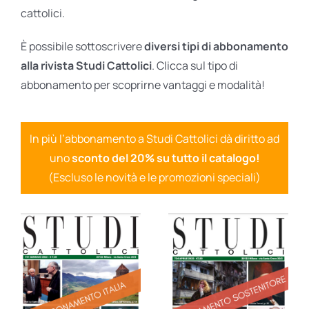
cattolici.
È possibile sottoscrivere
diversi tipi di abbonamento
alla rivista Studi Cattolici
. Clicca sul tipo di
abbonamento per scoprirne vantaggi e modalità!
In più l’abbonamento a Studi Cattolici dà diritto ad
uno
sconto del 20% su tutto il catalogo!
(Escluso le novità e le promozioni speciali)