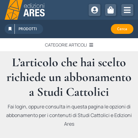
Salta
al
Tog
contenuto
Nav
Chi Siamo
PRODOTTI
Cerca
Sostienici
CATEGORIE ARTICOLI
Abbonamenti
L’articolo che hai scelto
EDITORIALI
Promozioni
richiede un abbonamento
Newsletter
IN QUESTO NUMERO
Eventi
a Studi Cattolici
Libri Ares
QUADERNI MONOGRAFICI
Fai login, oppure consulta in questa pagina le opzioni di
abbonamento per i contenuti di Studi Cattolici e Edizioni
RECENSIONI
Ares