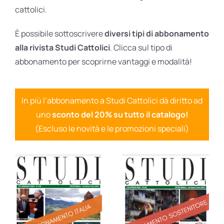
cattolici.
È possibile sottoscrivere
diversi tipi di abbonamento
alla rivista Studi Cattolici
. Clicca sul tipo di
abbonamento per scoprirne vantaggi e modalità!
In più l’abbonamento a Studi Cattolici dà diritto ad
uno
sconto del 20% su tutto il catalogo!
(Escluso le novità e le promozioni speciali)