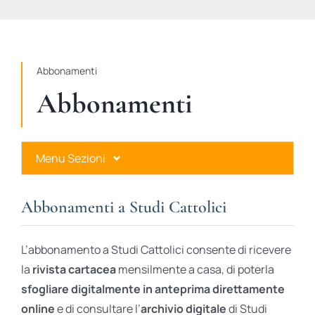
STUDI
RUBRICHE
Abbonamenti
Abbonamenti
Menu Sezioni
Abbonamenti a Studi Cattolici
Abbonamenti a Studi Cattolici
Ares Gold
L’abbonamento a Studi Cattolici consente di ricevere
Ares Digital
la
rivista cartacea
mensilmente a casa, di poterla
sfogliare digitalmente in anteprima direttamente
Ares Gift Card
online
e di consultare l’
archivio digitale
di Studi