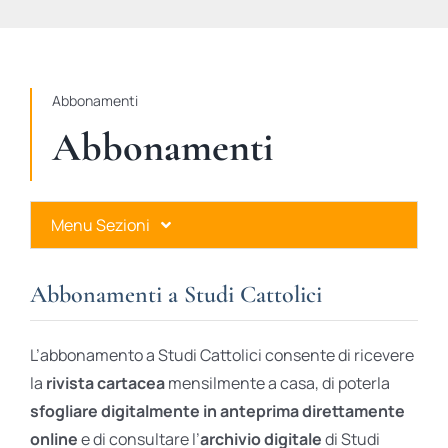
STUDI
RUBRICHE
Abbonamenti
Abbonamenti
Menu Sezioni
Abbonamenti a Studi Cattolici
Abbonamenti a Studi Cattolici
Ares Gold
L’abbonamento a Studi Cattolici consente di ricevere
Ares Digital
la
rivista cartacea
mensilmente a casa, di poterla
sfogliare digitalmente in anteprima direttamente
Ares Gift Card
online
e di consultare l’
archivio digitale
di Studi