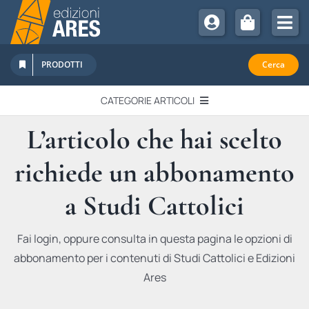
Salta
al
Tog
contenuto
Nav
Chi Siamo
PRODOTTI
Cerca
Sostienici
CATEGORIE ARTICOLI
Abbonamenti
L’articolo che hai scelto
EDITORIALI
Promozioni
richiede un abbonamento
Newsletter
IN QUESTO NUMERO
Eventi
a Studi Cattolici
Libri Ares
QUADERNI MONOGRAFICI
Fai login, oppure consulta in questa pagina le opzioni di
abbonamento per i contenuti di Studi Cattolici e Edizioni
RECENSIONI
Ares