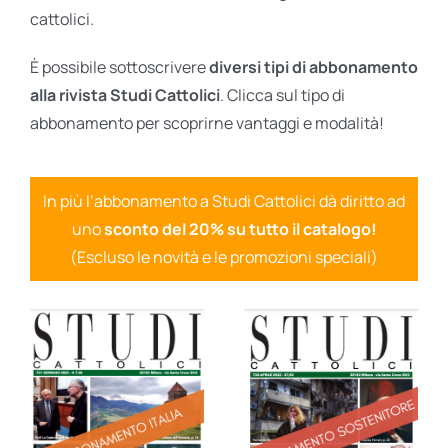
cattolici.
È possibile sottoscrivere
diversi tipi di abbonamento
alla rivista Studi Cattolici
. Clicca sul tipo di
abbonamento per scoprirne vantaggi e modalità!
In più l’abbonamento a Studi Cattolici dà diritto ad
uno
sconto del 20% su tutto il catalogo!
(Escluso le novità e le promozioni speciali)