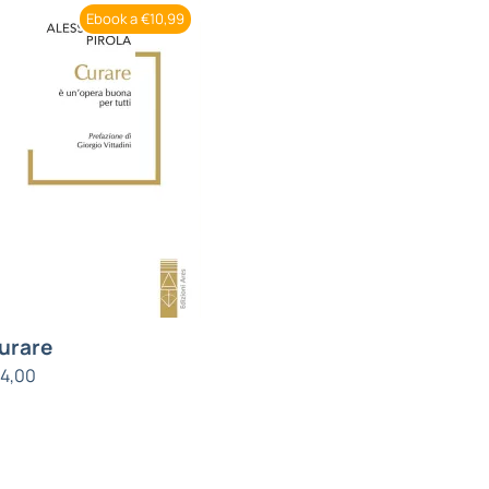
Ebook a €10,99
urare
14,00