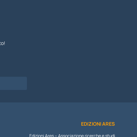
to!
I
EDIZIONI ARES
Edizioni Ares – Associazione ricerche e studi