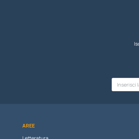
Is
AREE
Letteratura