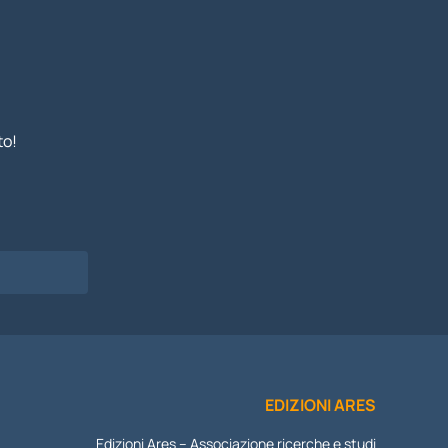
to!
I
EDIZIONI ARES
Edizioni Ares – Associazione ricerche e studi