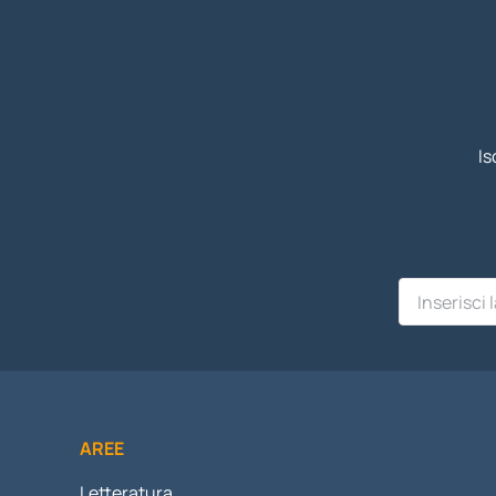
Is
AREE
Letteratura