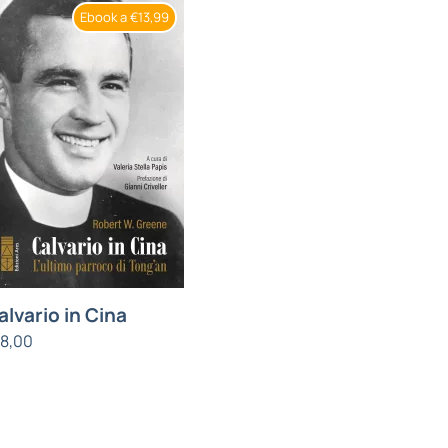
Ebook a €13,99
alvario in Cina
18,00